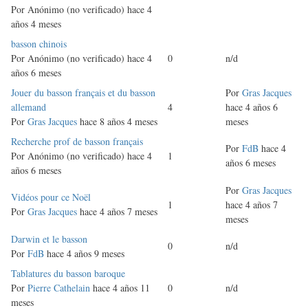
Por
Anónimo (no verificado)
hace 4
años 4 meses
Discusión
basson chinois
normal
Por
Anónimo (no verificado)
hace 4
0
n/d
años 6 meses
Discusión
Jouer du basson français et du basson
Por
Gras Jacques
normal
allemand
4
hace 4 años 6
Por
Gras Jacques
hace 8 años 4 meses
meses
Discusión
Recherche prof de basson français
Por
FdB
hace 4
normal
Por
Anónimo (no verificado)
hace 4
1
años 6 meses
años 6 meses
Por
Gras Jacques
Discusión
Vidéos pour ce Noël
1
hace 4 años 7
normal
Por
Gras Jacques
hace 4 años 7 meses
meses
Discusión
Darwin et le basson
0
n/d
normal
Por
FdB
hace 4 años 9 meses
Discusión
Tablatures du basson baroque
normal
Por
Pierre Cathelain
hace 4 años 11
0
n/d
meses