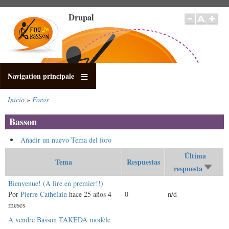
Pasar
Drupal
al
contenido
principal
Navigation principale
Inicio
Foros
Sobrescribir
enlaces
Basson
de
ayuda
Añadir un nuevo Tema del foro
a
Última
la
Tema
Respuestas
respuesta
Orden
navegación
ascen
Tema
Bienvenue! (A lire en premier!!)
fijo
Por
Pierre Cathelain
hace 25 años 4
0
n/d
meses
Discusión
A vendre Basson TAKEDA modèle