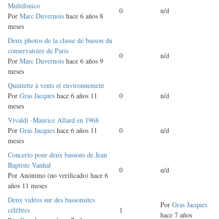
normal
Multifonico
0
n/d
Por
Marc Duvernois
hace 6 años 8
meses
Discusión
Deux photos de la classe de basson du
normal
conservatoire de Paris
0
n/d
Por
Marc Duvernois
hace 6 años 9
meses
Discusión
Quintette à vents et environnement
normal
Por
Gras Jacques
hace 6 años 11
0
n/d
meses
Discusión
Vivaldi -Maurice Allard en 1968
normal
Por
Gras Jacques
hace 6 años 11
0
n/d
meses
Discusión
Concerto pour deux bassons de Jean
normal
Baptiste Vanhal
0
n/d
Por
Anónimo (no verificado)
hace 6
años 11 meses
Discusión
Deux vidéos sur des bassonsites
Por
Gras Jacques
normal
célèbres
1
hace 7 años