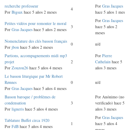
Discusión
recherche professeur
Por
Gras Jacques
4
normal
Por
Bigsax
hace 5 años 2 meses
hace 5 años 1 mes
Por
Gras Jacques
Discusión
Petites vidéos pour remonter le moral
3
hace 5 años 2
normal
Por
Gras Jacques
hace 5 años 2 meses
meses
Discusión
Nomenclature des clés basson français
0
n/d
normal
Por
jbon
hace 5 años 2 meses
Discusión
Partions, accompagnements midi mp3
Por
Pierre
normal
projet
2
Cathelain
hace 5
Por
Zouzou26
hace 5 años 4 meses
años 3 meses
Discusión
Le basson liturgique par Mr Robert
normal
Rønnes
0
n/d
Por
Gras Jacques
hace 5 años 4 meses
Discusión
Basson baroque / problèmes de
Por
Anónimo (no
normal
condensation
3
verificado)
hace 5
Por
ligneris
hace 5 años 4 meses
años 3 meses
Por
Gras Jacques
Discusión
Tablature Buffet circa 1920
1
hace 5 años 4
normal
Por
FdB
hace 5 años 4 meses
meses