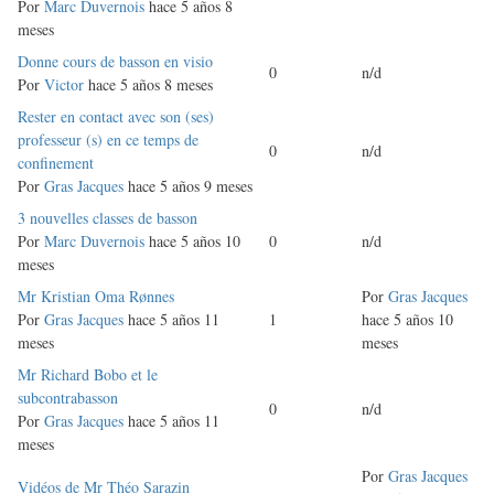
Por
Marc Duvernois
hace 5 años 8
meses
Discusión
Donne cours de basson en visio
0
n/d
normal
Por
Victor
hace 5 años 8 meses
Discusión
Rester en contact avec son (ses)
normal
professeur (s) en ce temps de
0
n/d
confinement
Por
Gras Jacques
hace 5 años 9 meses
Discusión
3 nouvelles classes de basson
normal
Por
Marc Duvernois
hace 5 años 10
0
n/d
meses
Discusión
Mr Kristian Oma Rønnes
Por
Gras Jacques
normal
Por
Gras Jacques
hace 5 años 11
1
hace 5 años 10
meses
meses
Discusión
Mr Richard Bobo et le
normal
subcontrabasson
0
n/d
Por
Gras Jacques
hace 5 años 11
meses
Por
Gras Jacques
Discusión
Vidéos de Mr Théo Sarazin