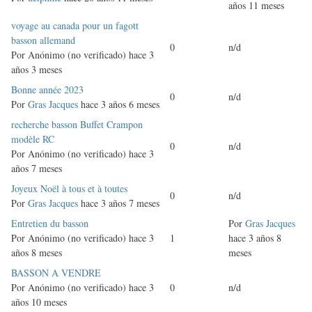
años 11 meses
Discusión
voyage au canada pour un fagott
normal
basson allemand
0
n/d
Por
Anónimo (no verificado)
hace 3
años 3 meses
Discusión
Bonne année 2023
0
n/d
normal
Por
Gras Jacques
hace 3 años 6 meses
Discusión
recherche basson Buffet Crampon
normal
modèle RC
0
n/d
Por
Anónimo (no verificado)
hace 3
años 7 meses
Discusión
Joyeux Noël à tous et à toutes
0
n/d
normal
Por
Gras Jacques
hace 3 años 7 meses
Discusión
Entretien du basson
Por
Gras Jacques
normal
Por
Anónimo (no verificado)
hace 3
1
hace 3 años 8
años 8 meses
meses
Discusión
BASSON A VENDRE
normal
Por
Anónimo (no verificado)
hace 3
0
n/d
años 10 meses