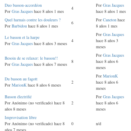
Discusión
Duo basson-accordéon
Por
Gras Jacques
4
normal
Por
Gras Jacques
hace 8 años 1 mes
hace 8 años 1 mes
Discusión
Quel harnais contre les douleurs ?
Por
Caneton
hace
6
normal
Por
Barbidou
hace 8 años 1 mes
8 años 1 mes
Por
Gras Jacques
Discusión
Le basson et la harpe
4
hace 8 años 3
normal
Por
Gras Jacques
hace 8 años 3 meses
meses
Por
Gras Jacques
Discusión
Besoin de se relaxer: le basson!!
8
hace 8 años 6
normal
Por
Gras Jacques
hace 8 años 7 meses
meses
Por
MarionK
Discusión
Du basson au fagott
2
hace 8 años 6
normal
Por
MarionK
hace 8 años 6 meses
meses
Discusión
Basson électrifié
Por
Gras Jacques
normal
Por
Anónimo (no verificado)
hace 8
2
hace 8 años 6
años 8 meses
meses
Discusión
Improvisation libre
normal
Por
Anónimo (no verificado)
hace 8
0
n/d
años 7 meses