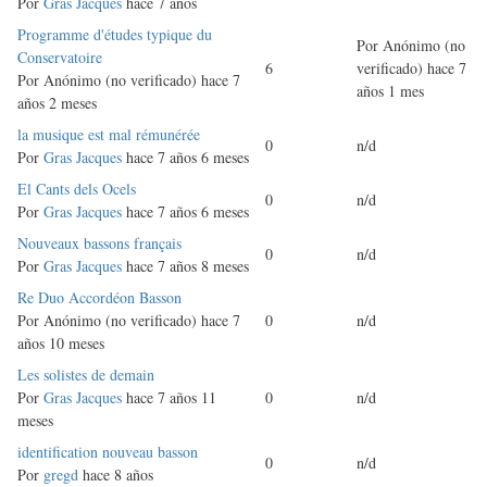
Por
Gras Jacques
hace 7 años
Discusión
Programme d'études typique du
Por
Anónimo (no
normal
Conservatoire
6
verificado)
hace 7
Por
Anónimo (no verificado)
hace 7
años 1 mes
años 2 meses
Discusión
la musique est mal rémunérée
0
n/d
normal
Por
Gras Jacques
hace 7 años 6 meses
Discusión
El Cants dels Ocels
0
n/d
normal
Por
Gras Jacques
hace 7 años 6 meses
Discusión
Nouveaux bassons français
0
n/d
normal
Por
Gras Jacques
hace 7 años 8 meses
Discusión
Re Duo Accordéon Basson
normal
Por
Anónimo (no verificado)
hace 7
0
n/d
años 10 meses
Discusión
Les solistes de demain
normal
Por
Gras Jacques
hace 7 años 11
0
n/d
meses
Discusión
identification nouveau basson
0
n/d
normal
Por
gregd
hace 8 años