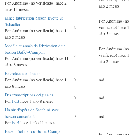
Por
Anónimo (no verificado)
hace 2
año 2 meses
años 11 meses
Discusión
année fabrication basson Evette &
Por
Anónimo (no
normal
Schaeffer
2
verificado)
hace 1
Por
Anónimo (no verificado)
hace 1
año 5 meses
año 5 meses
Discusión
Modèle et année de fabrication d'un
Por
Anónimo (no
normal
basson Buffet-Crampon
3
verificado)
hace 1
Por
Anónimo (no verificado)
hace 11
año 2 meses
años 8 meses
Discusión
Exercices sans basson
normal
Por
Anónimo (no verificado)
hace 1
0
n/d
año 8 meses
Discusión
Des transcriptions originales
0
n/d
normal
Por
FdB
hace 1 año 8 meses
Discusión
Un air d'opéra de Sacchini avec
normal
basson concertant
0
n/d
Por
FdB
hace 1 año 11 meses
Discusión
Basson Selmer ou Buffet Crampon
Por
Anónimo (no