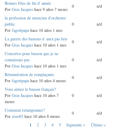
Discusión
Bonnes fêtes de fin d' année
0
n/d
normal
Por
Gras Jacques
hace 9 años 7 meses
Discusión
la profession de musicien d'orchestre
normal
public
0
n/d
Por
fagottpapa
hace 10 años 1 mes
Discusión
La guerre des bassons n' aura pas lieu
0
n/d
normal
Por
Gras Jacques
hace 10 años 1 mes
Discusión
Concertos pour basson que je ne
normal
connaissais pas
0
n/d
Por
Gras Jacques
hace 10 años 1 mes
Discusión
Rémunération de remplaçants
0
n/d
normal
Por
fagottpapa
hace 10 años 4 meses
Discusión
Vous aimez le basson français?
normal
Por
Gras Jacques
hace 10 años 7
0
n/d
meses
Discusión
Comment retamponner?
0
n/d
normal
Por
zoso85
hace 10 años 8 meses
Página
1
Página
2
Página
3
Página
4
Página
5
Siguiente
Siguiente >
Última
Último »
Paginación
actual
página
página