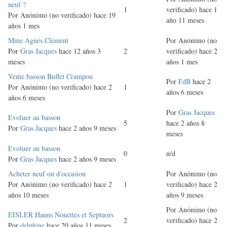
normal
neuf ?
1
verificado)
hace 1
Por
Anónimo (no verificado)
hace 19
año 11 meses
años 1 mes
Discusión
Mme Agnés Clément
Por
Anónimo (no
normal
Por
Gras Jacques
hace 12 años 3
2
verificado)
hace 2
meses
años 1 mes
Discusión
Vente basson Buffet Crampon
Por
FdB
hace 2
normal
Por
Anónimo (no verificado)
hace 2
1
años 6 meses
años 6 meses
Por
Gras Jacques
Discusión
Evoluer au basson
5
hace 2 años 8
normal
Por
Gras Jacques
hace 2 años 9 meses
meses
Discusión
Evoluer au basson
0
n/d
normal
Por
Gras Jacques
hace 2 años 9 meses
Discusión
Acheter neuf ou d'occasion
Por
Anónimo (no
normal
Por
Anónimo (no verificado)
hace 2
1
verificado)
hace 2
años 10 meses
años 9 meses
Por
Anónimo (no
Discusión
EISLER Hanns Nonettes et Septuors
2
verificado)
hace 2
normal
Por
delphine
hace 20 años 11 meses