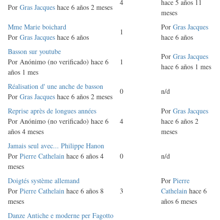
4
hace 5 años 11
normal
Por
Gras Jacques
hace 6 años 2 meses
meses
Discusión
Mme Marie boichard
Por
Gras Jacques
1
normal
Por
Gras Jacques
hace 6 años
hace 6 años
Discusión
Basson sur youtube
Por
Gras Jacques
normal
Por
Anónimo (no verificado)
hace 6
1
hace 6 años 1 mes
años 1 mes
Discusión
Réalisation d' une anche de basson
0
n/d
normal
Por
Gras Jacques
hace 6 años 2 meses
Discusión
Reprise après de longues années
Por
Gras Jacques
normal
Por
Anónimo (no verificado)
hace 6
4
hace 6 años 2
años 4 meses
meses
Discusión
Jamais seul avec... Philippe Hanon
normal
Por
Pierre Cathelain
hace 6 años 4
0
n/d
meses
Discusión
Doigtés système allemand
Por
Pierre
normal
Por
Pierre Cathelain
hace 6 años 8
3
Cathelain
hace 6
meses
años 6 meses
Discusión
Danze Antiche e moderne per Fagotto