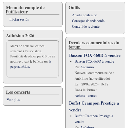
Menu du compte de
Outils
l'utilisateur
Añadir contenido
Iniciar sesión
Consejos de redacción
Contenido reciente
Adhésion 2026
Derniers commentaires du
forum
Merci de nous soutenir en
adhérent à l’association.
Basson FOX 660D á vendre
Possibilité de régler par CB ou en
Basson FOX 660D á vendre
nous revoyant le bulletin sur
la
page adhésion.
Par
Anónimo
Nouveau commentaire de :
Anónimo (no verificado)
Le :
29/07/2026 - 16:12
Dans le forum :
Les concerts
Achats - ventes
Voir plus...
Buffet Crampon Prestige à
vendre
Buffet Crampon Prestige à
vendre
Par
Anónimo