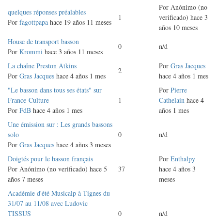
Por
Anónimo (no
Discusión
quelques réponses préalables
1
verificado)
hace 3
normal
Por
fagottpapa
hace 19 años 11 meses
años 10 meses
Discusión
House de transport basson
0
n/d
normal
Por
Krommi
hace 3 años 11 meses
Discusión
La chaîne Preston Atkins
Por
Gras Jacques
2
normal
Por
Gras Jacques
hace 4 años 1 mes
hace 4 años 1 mes
Discusión
"Le basson dans tous ses états" sur
Por
Pierre
normal
France-Culture
1
Cathelain
hace 4
Por
FdB
hace 4 años 1 mes
años 1 mes
Discusión
Une émission sur : Les grands bassons
normal
solo
0
n/d
Por
Gras Jacques
hace 4 años 3 meses
Discusión
Doigtés pour le basson français
Por
Enthalpy
normal
Por
Anónimo (no verificado)
hace 5
37
hace 4 años 3
años 7 meses
meses
Discusión
Académie d'été Musicalp à Tignes du
normal
31/07 au 11/08 avec Ludovic
TISSUS
0
n/d