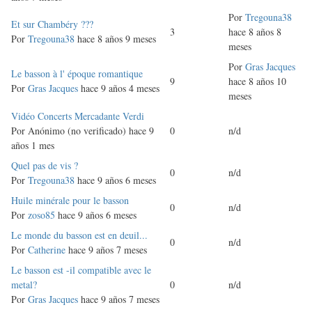
Por
Tregouna38
Discusión
Et sur Chambéry ???
3
hace 8 años 8
normal
Por
Tregouna38
hace 8 años 9 meses
meses
Por
Gras Jacques
Discusión
Le basson à l' époque romantique
9
hace 8 años 10
normal
Por
Gras Jacques
hace 9 años 4 meses
meses
Discusión
Vidéo Concerts Mercadante Verdi
normal
Por
Anónimo (no verificado)
hace 9
0
n/d
años 1 mes
Discusión
Quel pas de vis ?
0
n/d
normal
Por
Tregouna38
hace 9 años 6 meses
Discusión
Huile minérale pour le basson
0
n/d
normal
Por
zoso85
hace 9 años 6 meses
Discusión
Le monde du basson est en deuil...
0
n/d
normal
Por
Catherine
hace 9 años 7 meses
Discusión
Le basson est -il compatible avec le
normal
metal?
0
n/d
Por
Gras Jacques
hace 9 años 7 meses