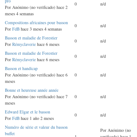
normal
pro
0
n/d
Por
Anónimo (no verificado)
hace 2
meses 4 semanas
Discusión
Compositions africaines pour basson
0
n/d
normal
Por
FdB
hace 3 meses 4 semanas
Discusión
Basson et maladie de Forestier
0
n/d
normal
Por
Rémyclaverie
hace 6 meses
Discusión
Basson et maladie de Forestier
0
n/d
normal
Por
Rémyclaverie
hace 6 meses
Discusión
Basson et handicap
normal
Por
Anónimo (no verificado)
hace 6
0
n/d
meses
Discusión
Bonne et heureuse année année
normal
Por
Anónimo (no verificado)
hace 7
0
n/d
meses
Discusión
Edward Elgar et le basson
0
n/d
normal
Por
FdB
hace 1 año 2 meses
Discusión
Numéro de série et valeur du basson
Por
Anónimo (no
normal
buffet
1
verificado)
hace 1