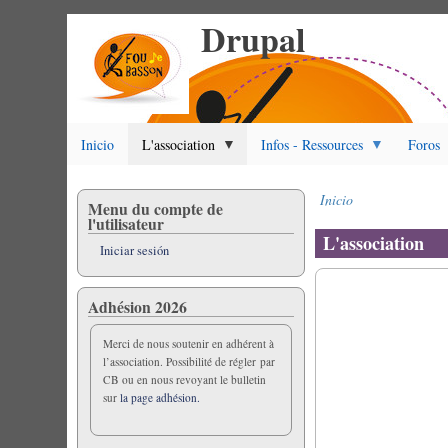
Drupal
Pasar
al
contenido
principal
Inicio
L'association
Infos - Ressources
Foros
Inicio
Menu du compte de
Sobrescribir
l'utilisateur
enlaces
L'association
Iniciar sesión
de
ayuda
a
Adhésion 2026
la
navegación
Merci de nous soutenir en adhérent à
l’association. Possibilité de régler par
CB ou en nous revoyant le bulletin
sur
la page adhésion.