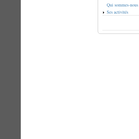
Qui sommes-nous
Ses activités
Enlaces
transversales
de
Book
para
L'association