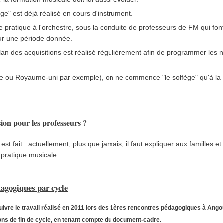
ège" est déjà réalisé en cours d'instrument.
se pratique à l'orchestre, sous la conduite de professeurs de FM qui font
sur une période donnée.
lan des acquisitions est réalisé régulièrement afin de programmer les n
nde ou Royaume-uni par exemple), on ne commence "le solfège" qu'à la f
ion pour les professeurs ?
est fait : actuellement, plus que jamais, il faut expliquer aux familles et
 pratique musicale.
agogiques par cycle
rsuivre le travail réalisé en 2011 lors des 1ères rencontres pédagogiques à Ango
tions de fin de cycle, en tenant compte du document-cadre.