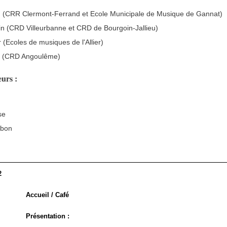
on (CRR Clermont-Ferrand et Ecole Municipale de Musique de Gannat)
in (CRD Villeurbanne et CRD de Bourgoin-Jallieu)
 (Ecoles de musiques de l'Allier)
s (CRD Angoulême)
urs :
se
mbon
2
Accueil / Café
Présentation :