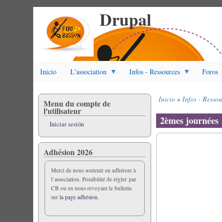
Drupal
Pasar
al
contenido
principal
Inicio
L'association
Infos - Ressources
Foros
Inicio
Infos - Ressou
Menu du compte de
Sobrescribir
l'utilisateur
enlaces
2èmes journées
Iniciar sesión
de
ayuda
a
Adhésion 2026
la
navegación
Merci de nous soutenir en adhérent à
l’association. Possibilité de régler par
CB ou en nous revoyant le bulletin
sur
la page adhésion.