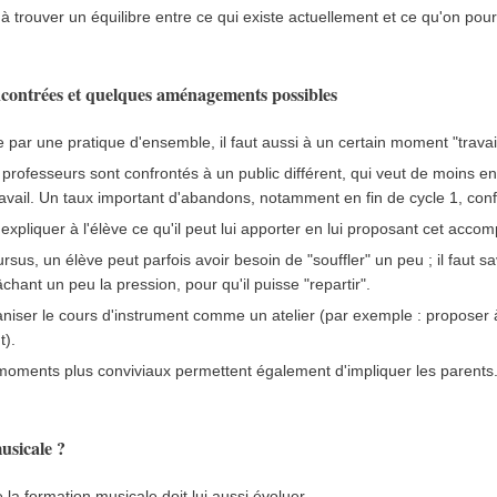
r à trouver un équilibre entre ce qui existe actuellement et ce qu'on pourr
encontrées et quelques aménagements possibles
par une pratique d'ensemble, il faut aussi à un certain moment "travail
s professeurs sont confrontés à un public différent, qui veut de moins e
travail. Un taux important d'abandons, notamment en fin de cycle 1, conf
 expliquer à l'élève ce qu'il peut lui apporter en lui proposant cet acc
sus, un élève peut parfois avoir besoin de "souffler" un peu ; il faut s
hant un peu la pression, pour qu'il puisse "repartir".
niser le cours d'instrument comme un atelier (par exemple : proposer à 
t).
moments plus conviviaux permettent également d'impliquer les parents
usicale ?
la formation musicale doit lui aussi évoluer.