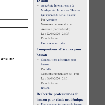
15 août
Académie Internationale de
Musique de Flaine avec Thomas
Quinquenel du 1er au 15 août
Par
Anónimo
Nouveau commentaire de :
Anónimo (no verificado)
Le :
22/04/2026 - 21:05
Dans le forum :
Evénements et infos
Compositions africaines pour
basson
difficultés
Compositions africaines pour
basson
Par
FdB
Nouveau commentaire de :
FdB
Le :
06/04/2026 - 21:01
Dans le forum :
Basson
Recherche professeur·es de
basson pour étude académique
Recherche professeur·es de basson