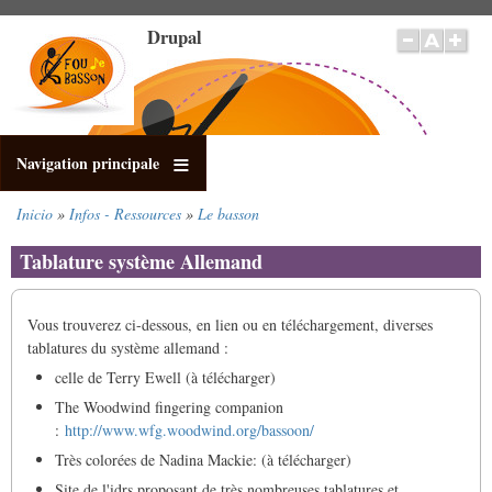
Pasar
Drupal
al
contenido
principal
Navigation principale
Inicio
Infos - Ressources
Le basson
Sobrescribir
enlaces
Tablature système Allemand
de
ayuda
a
Vous trouverez ci-dessous, en lien ou en téléchargement, diverses
la
tablatures du système allemand :
navegación
celle de Terry Ewell (à télécharger)
The Woodwind fingering companion
:
http://www.wfg.woodwind.org/bassoon/
Très colorées de Nadina Mackie: (à télécharger)
Site de l'idrs proposant de très nombreuses tablatures et