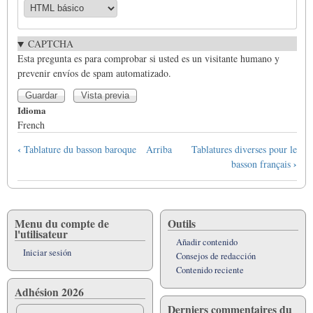
CAPTCHA
Esta pregunta es para comprobar si usted es un visitante humano y
prevenir envíos de spam automatizado.
Idioma
French
Enlaces
‹
Tablature du basson baroque
Arriba
Tablatures diverses pour le
transversales
›
basson français
de
Book
para
Tablature
Menu du compte de
Outils
l'utilisateur
système
Añadir contenido
Allemand
Iniciar sesión
Consejos de redacción
Contenido reciente
Adhésion 2026
Derniers commentaires du