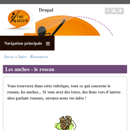
Pasar
Drupal
al
contenido
principal
Navigation principale
Inicio
Infos - Ressources
Sobrescribir
enlaces
Les anches - le roseau
de
ayuda
a
Vous trouverez dans cette rubrique, tout ce qui concerne le
la
roseau, les anches...
Si vous avez des trucs, des liens vers d’autres
navegación
sites parlant roseaux, envoyez-​​nous vos infos !