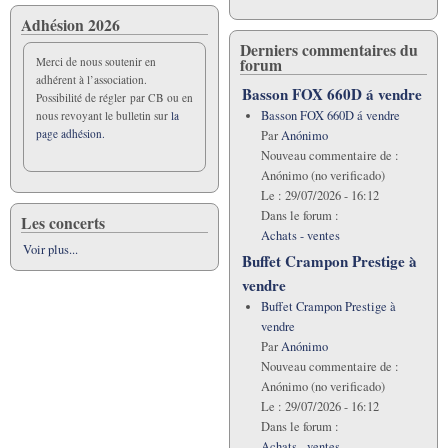
roseau
Adhésion 2026
Derniers commentaires du
forum
Merci de nous soutenir en
adhérent à l’association.
Basson FOX 660D á vendre
Possibilité de régler par CB ou en
Basson FOX 660D á vendre
nous revoyant le bulletin sur
la
page adhésion.
Par
Anónimo
Nouveau commentaire de :
Anónimo (no verificado)
Le :
29/07/2026 - 16:12
Dans le forum :
Les concerts
Achats - ventes
Voir plus...
Buffet Crampon Prestige à
vendre
Buffet Crampon Prestige à
vendre
Par
Anónimo
Nouveau commentaire de :
Anónimo (no verificado)
Le :
29/07/2026 - 16:12
Dans le forum :
Achats - ventes