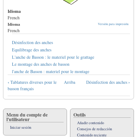
Idioma
French
Idioma
Versión para impresión
French
Désinfection des anches
Equilibrage des anches
L'anche de Basson : le materiel pour le grattage
Le montage des anches de basson
l'anche de Basson : materiel pour le montage
Enlaces
‹
›
Tablatures diverses pour le
Arriba
Désinfection des anches
transversales
basson français
de
Book
para
Les
Menu du compte de
Outils
l'utilisateur
anches
Añadir contenido
-
Iniciar sesión
Consejos de redacción
le
Contenido reciente