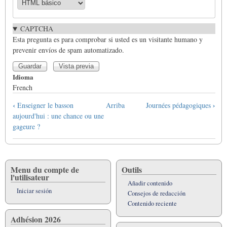
CAPTCHA
Esta pregunta es para comprobar si usted es un visitante humano y
prevenir envíos de spam automatizado.
Idioma
French
Enlaces
‹
›
Enseigner le basson
Arriba
Journées pédagogiques
transversales
aujourd'hui : une chance ou une
de
gageure ?
Book
para
Index
des
Menu du compte de
Outils
l'utilisateur
concerto
Añadir contenido
de
Iniciar sesión
Consejos de redacción
Vivaldi
Contenido reciente
Adhésion 2026