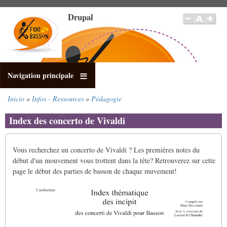
Pasar
Drupal
al
contenido
principal
Navigation principale
Inicio
Infos - Ressources
Pédagogie
Sobrescribir
enlaces
Index des concerto de Vivaldi
de
ayuda
a
Vous recherchez un concerto de Vivaldi ? Les premières notes du
la
début d'un mouvement vous trottent dans la tête? Retrouverez sur cette
navegación
page le début des parties de basson de chaque muvement!