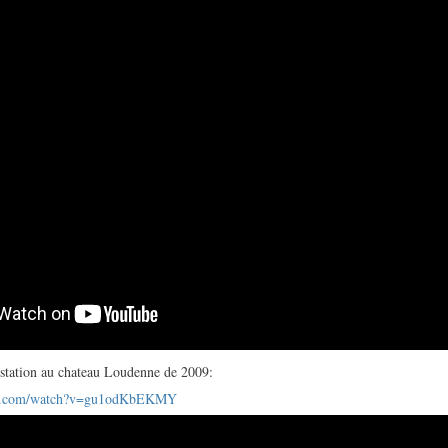
restation au chateau Loudenne de 2009:
be.com/watch?v=gu1odKbEKMY