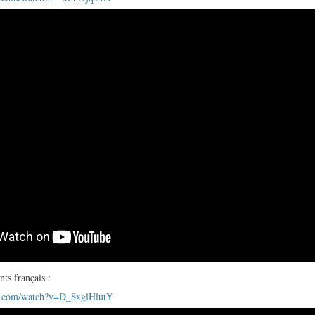
nts français :
e.com/watch?v=D_8xglHlutY