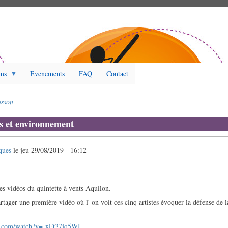
ms
Evenements
FAQ
Contact
sson
ts et environnement
ques
le
jeu 29/08/2019 - 16:12
es vidéos du quintette à vents Aquilon.
rtager une première vidéo où l' on voit ces cinq artistes évoquer la défense de l
e.com/watch?v=-xFt37jq5WI