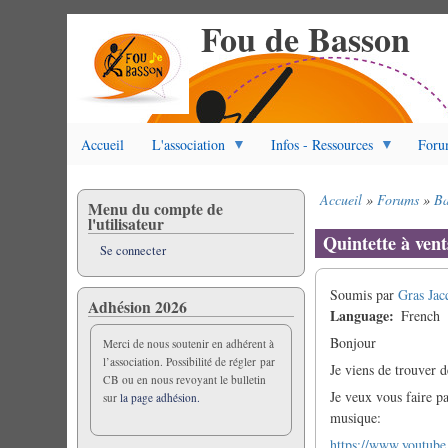
Fou de Basson
Aller
au
contenu
principal
Accueil
L'association
Infos - Ressources
Foru
Accueil
Forums
Ba
Menu du compte de
Fil
l'utilisateur
d'Ariane
Quintette à ven
Se connecter
Soumis par
Gras Jac
Adhésion 2026
Language
French
Bonjour
Merci de nous soutenir en adhérent à
l’association. Possibilité de régler par
Je viens de trouver d
CB ou en nous revoyant le bulletin
Je veux vous faire pa
sur
la page adhésion.
musique:
https://www.youtub