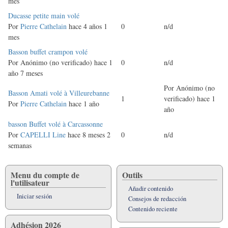
mes
Discusión
Ducasse petite main volé
normal
Por
Pierre Cathelain
hace 4 años 1
0
n/d
mes
Discusión
Basson buffet crampon volé
normal
Por
Anónimo (no verificado)
hace 1
0
n/d
año 7 meses
Por
Anónimo (no
Discusión
Basson Amati volé à Villeurebanne
1
verificado)
hace 1
normal
Por
Pierre Cathelain
hace 1 año
año
Discusión
basson Buffet volé à Carcassonne
normal
Por
CAPELLI Line
hace 8 meses 2
0
n/d
semanas
Menu du compte de
Outils
l'utilisateur
Añadir contenido
Iniciar sesión
Consejos de redacción
Contenido reciente
Adhésion 2026