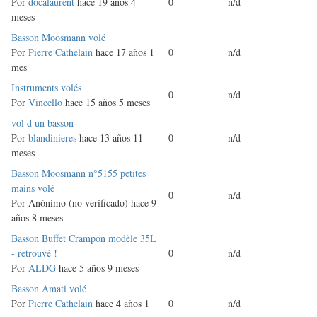
normal
Por
docalaurent
hace 19 años 4
0
n/d
meses
Discusión
Basson Moosmann volé
normal
Por
Pierre Cathelain
hace 17 años 1
0
n/d
mes
Discusión
Instruments volés
0
n/d
normal
Por
Vincello
hace 15 años 5 meses
Discusión
vol d un basson
normal
Por
blandinieres
hace 13 años 11
0
n/d
meses
Discusión
Basson Moosmann n°5155 petites
normal
mains volé
0
n/d
Por
Anónimo (no verificado)
hace 9
años 8 meses
Discusión
Basson Buffet Crampon modèle 35L
normal
- retrouvé !
0
n/d
Por
ALDG
hace 5 años 9 meses
Discusión
Basson Amati volé
normal
Por
Pierre Cathelain
hace 4 años 1
0
n/d