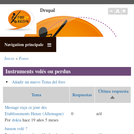
Pasar
Drupal
al
contenido
principal
Navigation principale
Inicio
Foros
Sobrescribir
enlaces
Instruments volés ou perdus
de
ayuda
Añadir un nuevo Tema del foro
a
Última respuesta
la
Tema
Respuestas
Ordenar
navegación
descendent
Discusión
Message reçu ce jour des
normal
Etablissements Henze (Allemagne)
0
n/d
Por
dokia
hace 19 años 5 meses
Discusión
basson volé ?