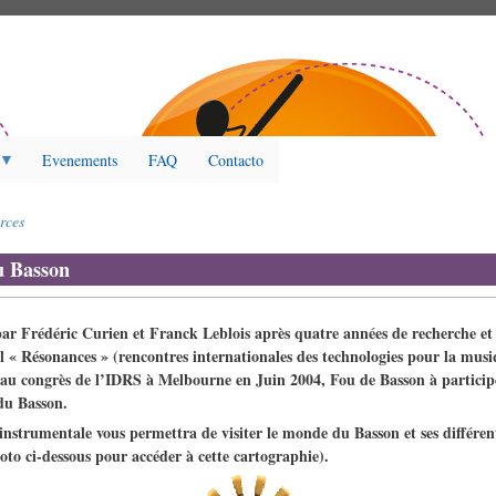
Evenements
FAQ
Contacto
rces
u Basson
par Frédéric Curien et Franck Leblois après quatre années de recherche et 
al « Résonances » (rencontres internationales des technologies pour la mu
au congrès de l’IDRS à Melbourne en Juin 2004, Fou de Basson à participé
du Basson.
instrumentale vous permettra de visiter le monde du Basson et ses différent
hoto ci-dessous pour accéder à cette cartographie).