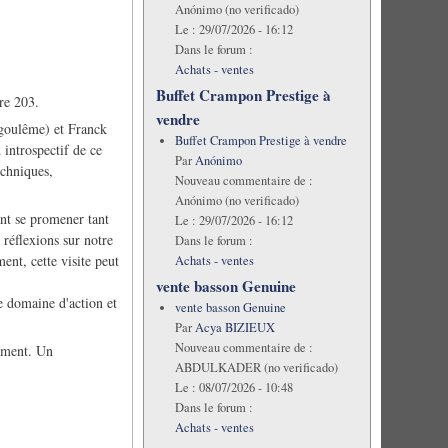
Anónimo (no verificado)
Le :
29/07/2026 - 16:12
Dans le forum :
Achats - ventes
Buffet Crampon Prestige à
re 203.
vendre
ngoulême) et Franck
Buffet Crampon Prestige à vendre
introspectif de ce
Par
Anónimo
echniques,
Nouveau commentaire de :
Anónimo (no verificado)
ent se promener tant
Le :
29/07/2026 - 16:12
réflexions sur notre
Dans le forum :
ent, cette visite peut
Achats - ventes
vente basson Genuine
e domaine d'action et
vente basson Genuine
Par
Acya BIZIEUX
Nouveau commentaire de :
sement. Un
ABDULKADER (no verificado)
Le :
08/07/2026 - 10:48
Dans le forum :
Achats - ventes