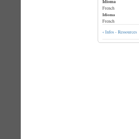
Idioma
French
Idioma
French
Enlaces
‹
Infos - Ressources
transversales
de
Book
para
Cartographie
du
Basson