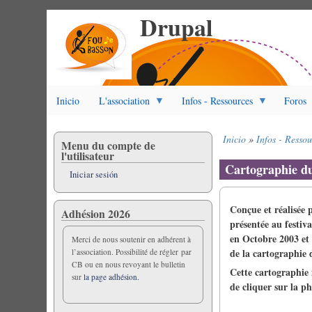
Drupal
Pasar
al
contenido
principal
Inicio
L'association
Infos - Ressources
Foros
Inicio
Infos - Ressou
Menu du compte de
Sobrescribir
l'utilisateur
enlaces
Cartographie d
Iniciar sesión
de
ayuda
a
Conçue et réalisée 
Adhésion 2026
la
présentée au festiv
navegación
en Octobre 2003 et 
Merci de nous soutenir en adhérent à
de la cartographie 
l’association. Possibilité de régler par
CB ou en nous revoyant le bulletin
Cette cartographie 
sur
la page adhésion.
de cliquer sur la p