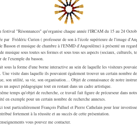
du festival "Résonnances" qu'organise chaque année l'IRCAM du 15 au 24 Octob
e par Frédéric Curien ( professeur de son à l'école supérieure de l'image d'A
 de Basson et musique de chambre à l'ENMD d'Angoulême) à présenté un regard 
de musique sous toutes ses formes et sous tous ses aspects (sociaux, culturels, t
r de l'exemple du basson.
ait sous la forme d'une borne interactive au sein de laquelle les visiteurs pouvai
. Une visite dans laquelle ils pouvaient également trouver un certain nombre de 
ue, son utilité, sa vie, son organisation… Objet de connaissance de notre instrum
us un aspect pédagogique tout en restant dans un cadre artistique.
ême temps qu'objet de recherche, ce travail fait figure de précurseur dans notr
ité en exemple pour un certain nombre de recherche annexes.
ici tout particulièrement François Palluel et Pierre Cathelain pour leur investis
ribué fortement à la réussite et au succès de cette présentation.
renseignements vous pouvez me contacter.