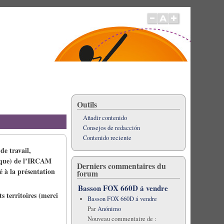
Outils
Añadir contenido
Consejos de redacción
Contenido reciente
de travail,
sique) de l’IRCAM
Derniers commentaires du
 à la présentation
forum
Basson FOX 660D á vendre
s territoires (merci
Basson FOX 660D á vendre
Par
Anónimo
Nouveau commentaire de :