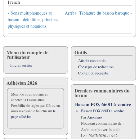
French
Enlaces
‹
›
Sons multiphoniques au
Arriba
Tablature du basson baroque
transversales
basson : définition, principes
de
physiques et notations
Book
para
Tablature
du
Menu du compte de
Outils
l'utilisateur
basson
Añadir contenido
AJ
Iniciar sesión
Consejos de redacción
Musique
Contenido reciente
Adhésion 2026
Derniers commentaires du
forum
Merci de nous soutenir en
adhérent à l’association.
Basson FOX 660D á vendre
Possibilité de régler par CB ou en
Basson FOX 660D á vendre
nous revoyant le bulletin sur
la
page adhésion.
Par
Anónimo
Nouveau commentaire de :
Anónimo (no verificado)
Le :
29/07/2026 - 16:12