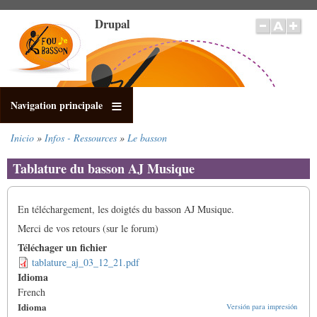
Pasar
Drupal
al
contenido
principal
Navigation principale
Inicio
Infos - Ressources
Le basson
Sobrescribir
enlaces
Tablature du basson AJ Musique
de
ayuda
a
En téléchargement, les doigtés du basson AJ Musique.
la
Merci de vos retours (sur le forum)
navegación
Téléchager un fichier
tablature_aj_03_12_21.pdf
Idioma
French
Idioma
Versión para impresión