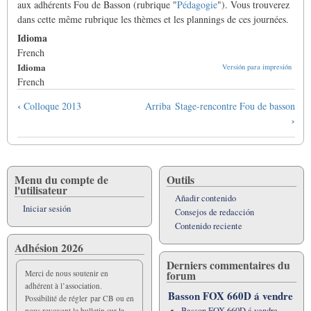
aux adhérents Fou de Basson (rubrique "
Pédagogie
"). Vous trouverez
dans cette même rubrique les thèmes et les plannings de ces journées.
Idioma
French
Idioma
Versión para impresión
French
Enlaces
‹
Colloque 2013
Arriba
Stage-rencontre Fou de basson
transversales
›
de
Book
para
Journées
Menu du compte de
Outils
l'utilisateur
professionnelles
Añadir contenido
Iniciar sesión
Consejos de redacción
Contenido reciente
Adhésion 2026
Derniers commentaires du
forum
Merci de nous soutenir en
adhérent à l’association.
Basson FOX 660D á vendre
Possibilité de régler par CB ou en
Basson FOX 660D á vendre
nous revoyant le bulletin sur
la