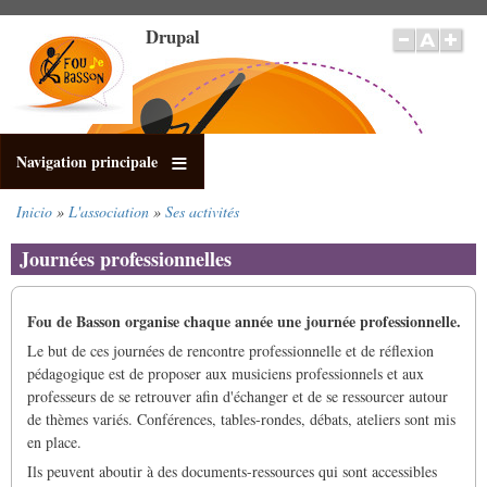
Pasar
Drupal
al
contenido
principal
Navigation principale
Inicio
L'association
Ses activités
Sobrescribir
enlaces
Journées professionnelles
de
ayuda
a
Fou de Basson organise chaque année une journée professionnelle.
la
Le but de ces journées de rencontre professionnelle et de réflexion
navegación
pédagogique est de proposer aux musiciens professionnels et aux
professeurs de se retrouver afin d'échanger et de se ressourcer autour
de thèmes variés. Conférences, tables-rondes, débats, ateliers sont mis
en place.
Ils peuvent aboutir à des documents-ressources qui sont accessibles