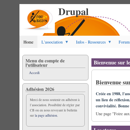
Drupal
Salta
al
contenuto
principale
Home
L'association
Infos - Ressources
Forum
Menu du compte de
Bienvenue sur l
l'utilisateur
Accedi
Bienvenue sur
Adhésion 2026
Créée en 1988, l'as
un lieu de réflexion
Merci de nous soutenir en adhérent à
convivialité. Bonne v
l’association. Possibilité de régler par
CB ou en nous revoyant le bulletin
Une page "Foire aux 
sur
la page adhésion.
Les stages