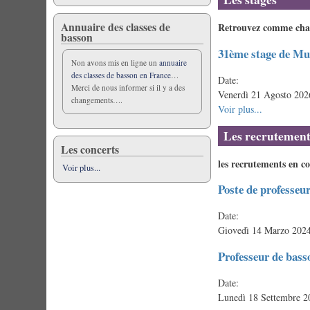
Annuaire des classes de
Retrouvez comme chaqu
basson
31ème stage de M
Non avons mis en ligne un
annuaire
des classes de basson en France
…
Date:
Merci de nous informer si il y a des
Venerdì 21 Agosto 202
changements….
Voir plus...
Les recrutement
Les concerts
les recrutements en c
Voir plus...
Poste de professeu
Date:
Giovedì 14 Marzo 2024
Professeur de bass
Date:
Lunedì 18 Settembre 2