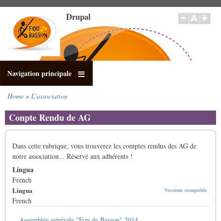
Salta
Drupal
al
contenuto
principale
Navigation principale
Home
L'association
Briciole
di
Conpte Rendu de AG
pane
Dans cette rubrique, vous trouverez les comptes rendus des AG de
notre association... Réservé aux adhérents !
Lingua
French
Lingua
Versione stampabile
French
Assemblée générale "Fou de Basson" 2014