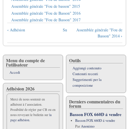
Assemblée générale "Fou de basson" 2015
Assemblée générale "Fou de Basson" 2016
Assemblée générale "Fou de Basson" 2017
Link
‹
Adhésion
Su
Assemblée générale "Fou de
di
›
Basson" 2014
attraversamento
del
book
per
Menu du compte de
Outils
l'utilisateur
Conpte
Aggiungi contenuto
Rendu
Accedi
Contenuti recenti
de
Suggerimenti per la
AG
composizione
Adhésion 2026
Merci de nous soutenir en
Derniers commentaires du
adhérent à l’association.
forum
Possibilité de régler par CB ou en
Basson FOX 660D á vendre
nous revoyant le bulletin sur
la
page adhésion.
Basson FOX 660D á vendre
Par
Anonimo