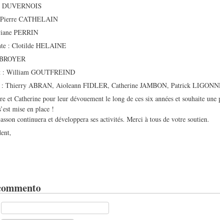
arc DUVERNOIS
 : Pierre CATHELAIN
lviane PERRIN
inte : Clotilde HELAINE
an BROYER
int : William GOUTFREIND
 : Thierry ABRAN, Aioleann FIDLER, Catherine JAMBON, Patrick LIGONN
e et Catherine pour leur dévouement le long de ces six années et souhaite une pa
’est mise en place !
sson continuera et développera ses activités. Merci à tous de votre soutien.
ent,
 commento