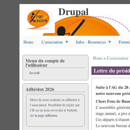
Drupal
Salta
al
contenuto
principale
Home
L'association
Infos - Ressources
Forum
Home
L'association
Menu du compte de
Briciole
l'utilisateur
di
Lettre du prési
Accedi
pane
Suite à l'AG du 28 
Adhésion 2026
notre nouveau prés
Merci de nous soutenir en adhérent à
Chers Fous de Bass
l’association. Possibilité de régler par
L’assemblée générale
CB ou en nous revoyant le bulletin
stage annuel, a pris 
sur
la page adhésion.
Ces départs n’étaient
Le nouveau bureau de