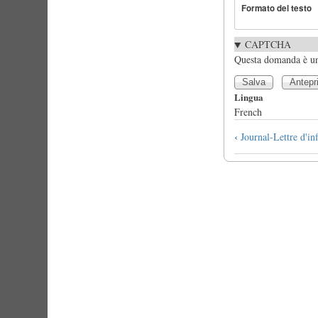
Formato del testo
CAPTCHA
Questa domanda è un 
Lingua
French
Link
‹
Journal-Lettre d'in
di
attraversame
del
book
per
Lettre
du
président
Marc
Duvernois