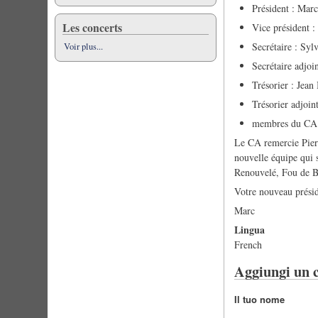
Président : M
Les concerts
Vice président
Secrétaire : Sy
Voir plus...
Secrétaire adjo
Trésorier : Je
Trésorier adjo
membres du CA
Le CA remercie Pierr
nouvelle équipe qui s
Renouvelé, Fou de Ba
Votre nouveau présid
Marc
Lingua
French
Aggiungi un
Il tuo nome