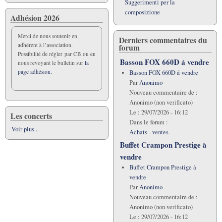
rencontre
Suggerimenti per la
et
composizione
Adhésion 2026
de
réflexion
Merci de nous soutenir en
Derniers commentaires du
pédagogique
adhérent à l’association.
forum
Possibilité de régler par CB ou en
Basson FOX 660D á vendre
nous revoyant le bulletin sur
la
page adhésion.
Basson FOX 660D á vendre
Par
Anonimo
Nouveau commentaire de :
Anonimo (non verificato)
Le :
29/07/2026 - 16:12
Les concerts
Dans le forum :
Voir plus...
Achats - ventes
Buffet Crampon Prestige à
vendre
Buffet Crampon Prestige à
vendre
Par
Anonimo
Nouveau commentaire de :
Anonimo (non verificato)
Le :
29/07/2026 - 16:12