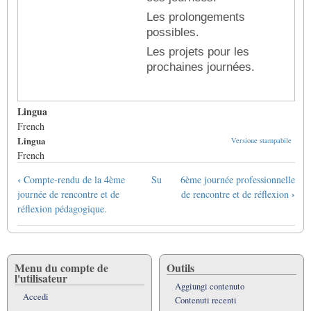
Les prolongements
possibles.
Les projets pour les
prochaines journées.
Lingua
French
Lingua
Versione stampabile
French
Link
‹
Compte-rendu de la 4ème
Su
6ème journée professionnelle
di
›
journée de rencontre et de
de rencontre et de réflexion
attraversamento
réflexion pédagogique.
del
book
per
5èmes
Menu du compte de
Outils
l'utilisateur
journées
Aggiungi contenuto
de
Accedi
Contenuti recenti