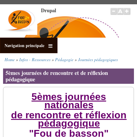
Salta
Drupal
al
contenuto
principale
Navigation principale
Home
Infos - Ressources
Pédagogie
Journées pédagogiques
Briciole
di
5èmes journées de rencontre et de réflexion
pane
pédagogique
5èmes journées
nationales
de rencontre et réflexion
pédagogique
"Fou de basson"