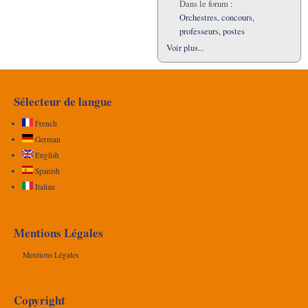
Dans le forum :
Orchestres, concours,
professeurs, postes
Voir plus...
Sélecteur de langue
French
German
English
Spanish
Italian
Mentions Légales
Mentions Légales
Copyright