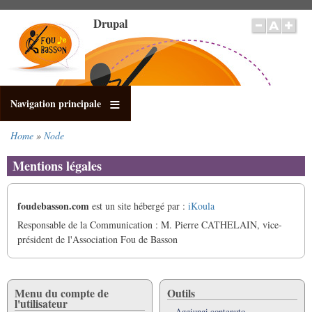
Salta
Drupal
al
contenuto
principale
Navigation principale
Home
Node
Briciole
di
Mentions légales
pane
foudebasson.com
est un site hébergé par :
iKoula
Responsable de la Communication : M. Pierre CATHELAIN, vice-
président de l'Association Fou de Basson
Menu du compte de
Outils
l'utilisateur
Aggiungi contenuto