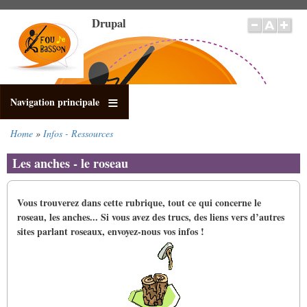
Salta
Drupal
al
contenuto
principale
Navigation principale
Home
Infos - Ressources
Briciole
di
Les anches - le roseau
pane
Vous trouverez dans cette rubrique, tout ce qui concerne le
roseau, les anches...
Si vous avez des trucs, des liens vers d’autres
sites parlant roseaux, envoyez-​​nous vos infos !