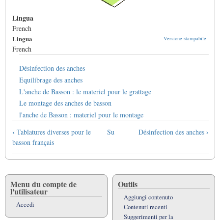
Lingua
French
Lingua
Versione stampabile
French
Désinfection des anches
Equilibrage des anches
L'anche de Basson : le materiel pour le grattage
Le montage des anches de basson
l'anche de Basson : materiel pour le montage
Link
‹
›
Tablatures diverses pour le
Su
Désinfection des anches
di
basson français
attraversamento
del
book
per
Menu du compte de
Outils
l'utilisateur
Les
Aggiungi contenuto
anches
Accedi
Contenuti recenti
-
Suggerimenti per la