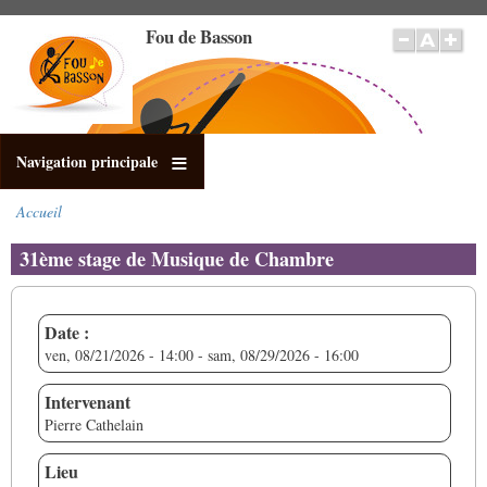
Aller
Fou de Basson
au
contenu
principal
Navigation principale
Accueil
Fil
d'Ariane
31ème stage de Musique de Chambre
Date :
ven, 08/21/2026 - 14:00
-
sam, 08/29/2026 - 16:00
Intervenant
Pierre Cathelain
Lieu