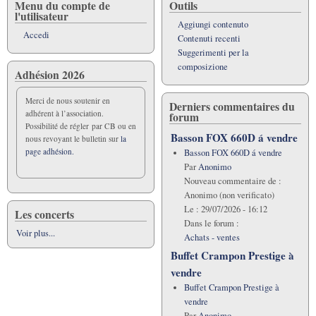
per
Menu du compte de
Outils
l'utilisateur
Cartographie
Aggiungi contenuto
du
Accedi
Contenuti recenti
Basson
Suggerimenti per la
composizione
Adhésion 2026
Merci de nous soutenir en
Derniers commentaires du
adhérent à l’association.
forum
Possibilité de régler par CB ou en
Basson FOX 660D á vendre
nous revoyant le bulletin sur
la
page adhésion.
Basson FOX 660D á vendre
Par
Anonimo
Nouveau commentaire de :
Anonimo (non verificato)
Le :
29/07/2026 - 16:12
Les concerts
Dans le forum :
Voir plus...
Achats - ventes
Buffet Crampon Prestige à
vendre
Buffet Crampon Prestige à
vendre
Par
Anonimo