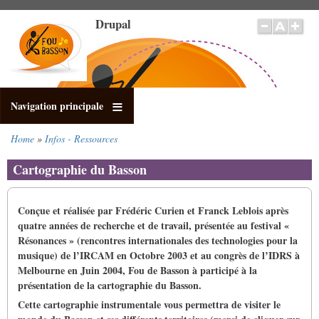
Salta
Drupal
al
contenuto
principale
Navigation principale
Home
Infos - Ressources
Briciole
di
Cartographie du Basson
pane
Conçue et réalisée par Frédéric Curien et Franck Leblois après
quatre années de recherche et de travail, présentée au festival «
Résonances » (rencontres internationales des technologies pour la
musique) de l’IRCAM en Octobre 2003 et au congrès de l’IDRS à
Melbourne en Juin 2004, Fou de Basson à participé à la
présentation de la cartographie du Basson.
Cette cartographie instrumentale vous permettra de visiter le