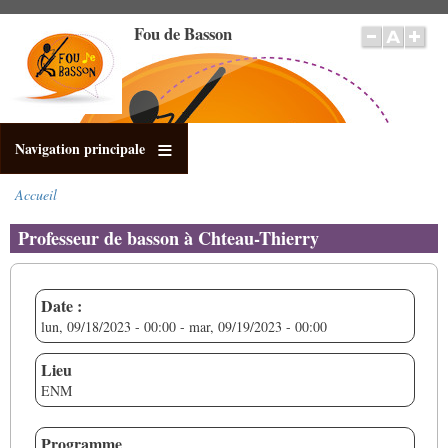
Aller
Fou de Basson
au
contenu
principal
Navigation principale
Accueil
Fil
d'Ariane
Professeur de basson à Chteau-Thierry
Date :
lun, 09/18/2023 - 00:00
-
mar, 09/19/2023 - 00:00
Lieu
ENM
Programme