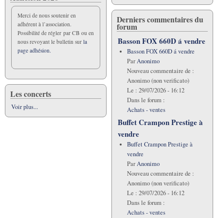
Merci de nous soutenir en
Derniers commentaires du
adhérent à l’association.
forum
Possibilité de régler par CB ou en
Basson FOX 660D á vendre
nous revoyant le bulletin sur
la
page adhésion.
Basson FOX 660D á vendre
Par
Anonimo
Nouveau commentaire de :
Anonimo (non verificato)
Le :
29/07/2026 - 16:12
Les concerts
Dans le forum :
Voir plus...
Achats - ventes
Buffet Crampon Prestige à
vendre
Buffet Crampon Prestige à
vendre
Par
Anonimo
Nouveau commentaire de :
Anonimo (non verificato)
Le :
29/07/2026 - 16:12
Dans le forum :
Achats - ventes