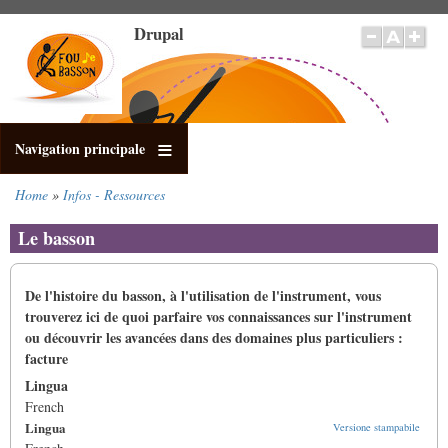
Salta
Drupal
al
contenuto
principale
Navigation principale
Home
Infos - Ressources
Briciole
di
Le basson
pane
De l'histoire du basson, à l'utilisation de l'instrument, vous
trouverez ici de quoi parfaire vos connaissances sur l'instrument
ou découvrir les avancées dans des domaines plus particuliers :
facture
Lingua
French
Lingua
Versione stampabile