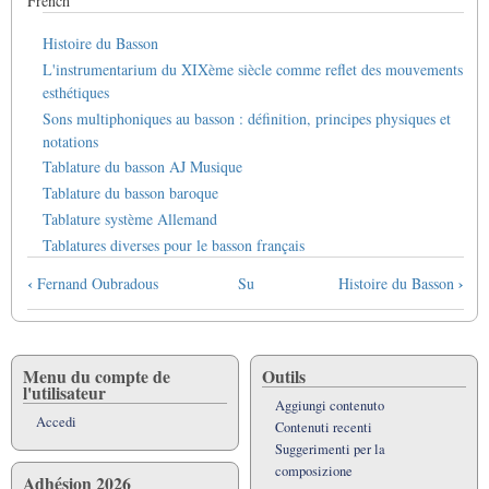
French
Histoire du Basson
L'instrumentarium du XIXème siècle comme reflet des mouvements
esthétiques
Sons multiphoniques au basson : définition, principes physiques et
notations
Tablature du basson AJ Musique
Tablature du basson baroque
Tablature système Allemand
Tablatures diverses pour le basson français
Link
‹
›
Fernand Oubradous
Su
Histoire du Basson
di
attraversamento
del
book
Menu du compte de
Outils
l'utilisateur
per
Aggiungi contenuto
Le
Accedi
Contenuti recenti
basson
Suggerimenti per la
composizione
Adhésion 2026