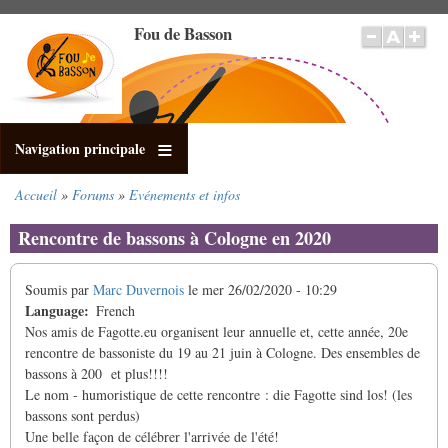
Aller
Fou de Basson
au
contenu
principal
Navigation principale
Accueil
Forums
Evénements et infos
Fil
d'Ariane
Rencontre de bassons à Cologne en 2020
Soumis par
Marc Duvernois
le
mer 26/02/2020 - 10:29
Language
French
Nos amis de Fagotte.eu organisent leur annuelle et, cette année, 20e
rencontre de bassoniste du 19 au 21 juin à Cologne. Des ensembles de
bassons à 200 et plus!!!!
Le nom - humoristique de cette rencontre : die Fagotte sind los! (les
bassons sont perdus)
Une belle façon de célébrer l'arrivée de l'été!