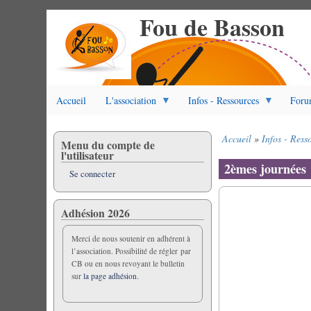
Fou de Basson
Aller
au
contenu
principal
Accueil
L'association
Infos - Ressources
Foru
Accueil
Infos - Ress
Menu du compte de
Fil
l'utilisateur
d'Ariane
2èmes journées
Se connecter
Adhésion 2026
Merci de nous soutenir en adhérent à
l’association. Possibilité de régler par
CB ou en nous revoyant le bulletin
sur
la page adhésion.