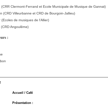
on (CRR Clermont-Ferrand et Ecole Municipale de Musique de Gannat)
in (CRD Villeurbanne et CRD de Bourgoin-Jallieu)
 (Ecoles de musiques de l'Allier)
s (CRD Angoulême)
urs :
se
mbon
2
Accueil / Café
Présentation :