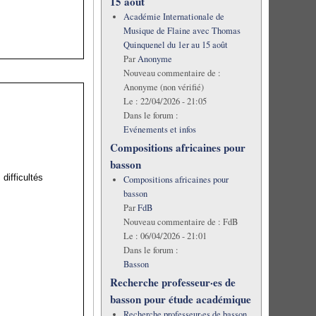
15 août
Académie Internationale de
Musique de Flaine avec Thomas
Quinquenel du 1er au 15 août
Par
Anonyme
Nouveau commentaire de :
Anonyme (non vérifié)
Le :
22/04/2026 - 21:05
Dans le forum :
Evénements et infos
Compositions africaines pour
basson
difficultés
Compositions africaines pour
basson
Par
FdB
Nouveau commentaire de :
FdB
Le :
06/04/2026 - 21:01
Dans le forum :
Basson
Recherche professeur·es de
basson pour étude académique
Recherche professeur·es de basson