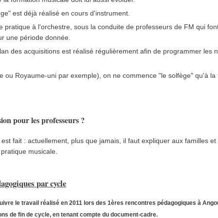
ège" est déjà réalisé en cours d'instrument.
se pratique à l'orchestre, sous la conduite de professeurs de FM qui font
sur une période donnée.
lan des acquisitions est réalisé régulièrement afin de programmer les n
nde ou Royaume-uni par exemple), on ne commence "le solfège" qu'à la f
ion pour les professeurs ?
est fait : actuellement, plus que jamais, il faut expliquer aux familles et
 pratique musicale.
agogiques par cycle
rsuivre le travail réalisé en 2011 lors des 1ères rencontres pédagogiques à Ango
tions de fin de cycle, en tenant compte du document-cadre.