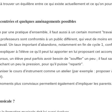
r à trouver un équilibre entre ce qui existe actuellement et ce qu'on pourr
encontrées et quelques aménagements possibles
par une pratique d'ensemble, il faut aussi à un certain moment "travail
s professeurs sont confrontés à un public différent, qui veut de moins e
travail. Un taux important d'abandons, notamment en fin de cycle 1, conf
 expliquer à l'élève ce qu'il peut lui apporter en lui proposant cet acc
sus, un élève peut parfois avoir besoin de "souffler" un peu ; il faut s
hant un peu la pression, pour qu'il puisse "repartir".
niser le cours d'instrument comme un atelier (par exemple : proposer à 
t).
moments plus conviviaux permettent également d'impliquer les parents
usicale ?
la formation musicale doit lui aussi évoluer.