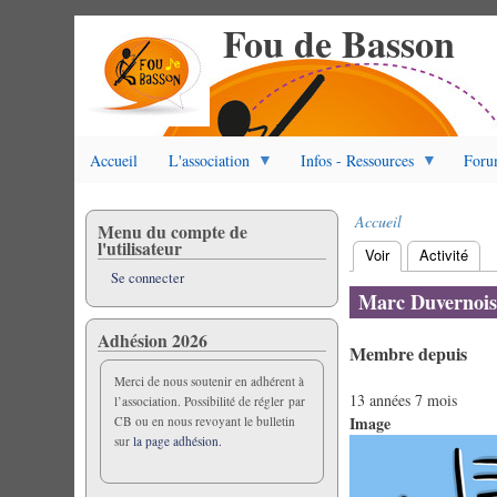
Fou de Basson
Aller
au
contenu
principal
Accueil
L'association
Infos - Ressources
Foru
Accueil
Menu du compte de
Fil
l'utilisateur
Voir
(onglet actif)
Activité
d'Ariane
Onglets
Se connecter
principaux
Marc Duvernoi
Adhésion 2026
Membre depuis
Merci de nous soutenir en adhérent à
13 années 7 mois
l’association. Possibilité de régler par
Image
CB ou en nous revoyant le bulletin
sur
la page adhésion.