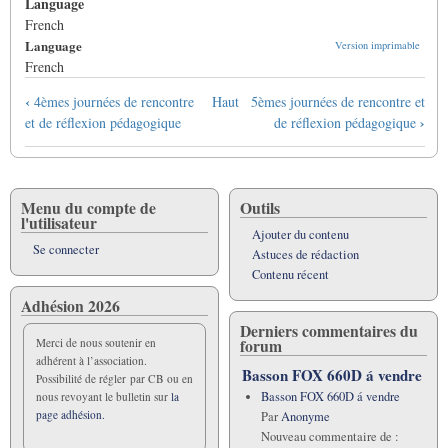
Language
French
Language
Version imprimable
French
Liens
‹
4èmes journées de rencontre
Haut
5èmes journées de rencontre et
transversaux
›
et de réflexion pédagogique
de réflexion pédagogique
de
livre
pour
Compte-
Menu du compte de
Outils
l'utilisateur
rendu
Ajouter du contenu
de
Se connecter
Astuces de rédaction
la
Contenu récent
4ème
Adhésion 2026
journée
Derniers commentaires du
de
forum
Merci de nous soutenir en
rencontre
adhérent à l’association.
et
Basson FOX 660D á vendre
Possibilité de régler par CB ou en
de
Basson FOX 660D á vendre
nous revoyant le bulletin sur
la
réflexion
page adhésion.
Par
Anonyme
pédagogique.
Nouveau commentaire de :