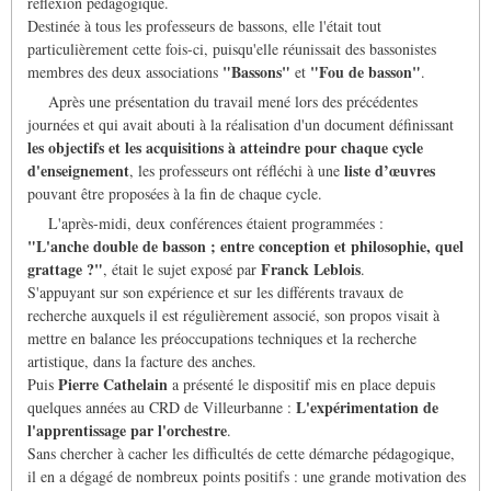
réflexion pédagogique.
Destinée à tous les professeurs de bassons, elle l'était tout
particulièrement cette fois-ci, puisqu'elle réunissait des bassonistes
"Bassons"
"Fou de basson"
membres des deux associations
et
.
Après une présentation du travail mené lors des précédentes
journées et qui avait abouti à la réalisation d'un document définissant
les objectifs et les acquisitions à atteindre pour chaque cycle
d'enseignement
liste d’œuvres
, les professeurs ont réfléchi à une
pouvant être proposées à la fin de chaque cycle.
L'après-midi, deux conférences étaient programmées :
"L'anche double de basson ; entre conception et philosophie, quel
grattage ?"
Franck Leblois
, était le sujet exposé par
.
S'appuyant sur son expérience et sur les différents travaux de
recherche auxquels il est régulièrement associé, son propos visait à
mettre en balance les préoccupations techniques et la recherche
artistique, dans la facture des anches.
Pierre Cathelain
Puis
a présenté le dispositif mis en place depuis
L'expérimentation de
quelques années au CRD de Villeurbanne :
l'apprentissage par l'orchestre
.
Sans chercher à cacher les difficultés de cette démarche pédagogique,
il en a dégagé de nombreux points positifs : une grande motivation des