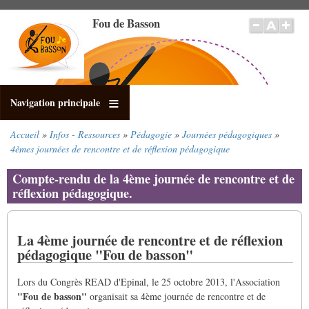
Aller
Fou de Basson
au
contenu
principal
Navigation principale
Accueil
Infos - Ressources
Pédagogie
Journées pédagogiques
Fil
4èmes journées de rencontre et de réflexion pédagogique
d'Ariane
Compte-rendu de la 4ème journée de rencontre et de
réflexion pédagogique.
La 4ème journée de rencontre et de réflexion
pédagogique "Fou de basson"
Lors du Congrès READ d'Epinal, le 25 octobre 2013, l'Association
"Fou de basson"
organisait sa 4ème journée de rencontre et de