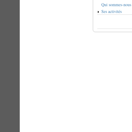
Qui sommes-nous
Ses activités
Liens
transversaux
de
livre
pour
L'association