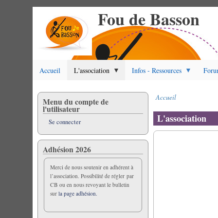
Fou de Basson
Aller
au
contenu
principal
Accueil
L'association
Infos - Ressources
Foru
Accueil
Menu du compte de
Fil
l'utilisateur
d'Ariane
L'association
Se connecter
Adhésion 2026
Merci de nous soutenir en adhérent à
l’association. Possibilité de régler par
CB ou en nous revoyant le bulletin
sur
la page adhésion.