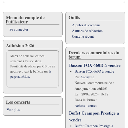
livre
pour
Assemblée
Menu du compte de
Outils
l'utilisateur
générale
Ajouter du contenu
"Fou
Se connecter
Astuces de rédaction
de
Contenu récent
Basson"
Adhésion 2026
2014
Derniers commentaires du
forum
Merci de nous soutenir en
adhérent à l’association.
Basson FOX 660D á vendre
Possibilité de régler par CB ou en
Basson FOX 660D á vendre
nous revoyant le bulletin sur
la
page adhésion.
Par
Anonyme
Nouveau commentaire de :
Anonyme (non vérifié)
Le :
29/07/2026 - 16:12
Dans le forum :
Les concerts
Achats - ventes
Voir plus...
Buffet Crampon Prestige à
vendre
Buffet Crampon Prestige à