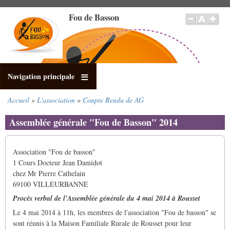
Aller
Fou de Basson
au
contenu
principal
Navigation principale
Accueil
L'association
Conpte Rendu de AG
Fil
d'Ariane
Assemblée générale "Fou de Basson" 2014
Association "Fou de basson"
1 Cours Docteur Jean Damidot
chez Mr Pierre Cathelain
69100 VILLEURBANNE
Procès verbal de l'Assemblée générale du 4 mai 2014 à Rousset
Le 4 mai 2014 à 11h, les membres de l'association "Fou de basson" se
sont réunis à la Maison Familiale Rurale de Rousset pour leur