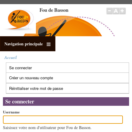
Aller
Fou de Basson
au
contenu
principal
Navigation principale
Accueil
Fil
Se connecter
(onglet
d'Ariane
Onglets
actif)
principaux
Créer un nouveau compte
Réinitialiser votre mot de passe
Se connecter
Username
Saisissez votre nom d'utilisateur pour Fou de Basson.