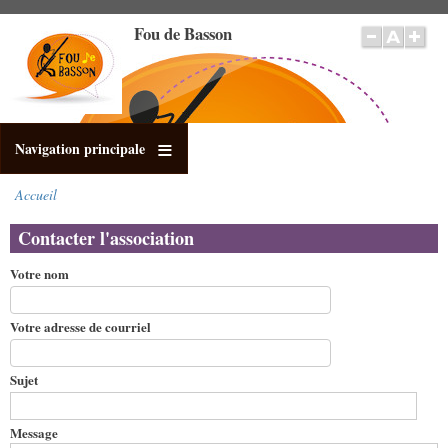
Aller
Fou de Basson
au
contenu
principal
Navigation principale
Accueil
Fil
d'Ariane
Contacter l'association
Votre nom
Votre adresse de courriel
Sujet
Message