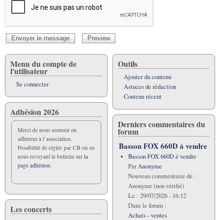
Menu du compte de
Outils
l'utilisateur
Ajouter du contenu
Se connecter
Astuces de rédaction
Contenu récent
Adhésion 2026
Derniers commentaires du
forum
Merci de nous soutenir en
adhérent à l’association.
Basson FOX 660D á vendre
Possibilité de régler par CB ou en
Basson FOX 660D á vendre
nous revoyant le bulletin sur
la
page adhésion.
Par
Anonyme
Nouveau commentaire de :
Anonyme (non vérifié)
Le :
29/07/2026 - 16:12
Dans le forum :
Les concerts
Achats - ventes