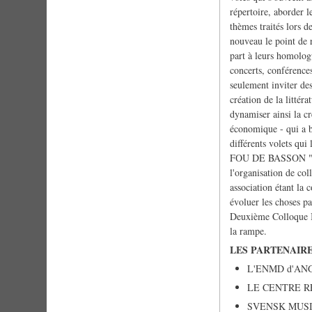
répertoire, aborder l
thèmes traités lors
nouveau le point de r
part à leurs homologu
concerts, conférences
seulement inviter des
création de la littér
dynamiser ainsi la cr
économique - qui a bi
différents volets qui 
FOU DE BASSON " En 
l'organisation de col
association étant la 
évoluer les choses pa
Deuxième Colloque In
la rampe.
LES PARTENAIRE
L'ENMD d'A
LE CENTRE R
SVENSK MUSI