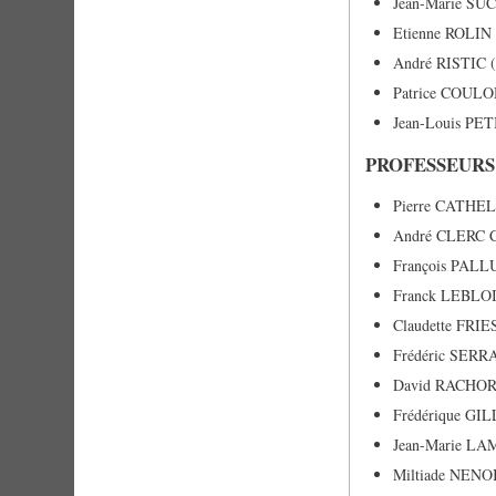
Jean-Marie SUC
Etienne ROLIN 
André RISTIC (
Patrice COULO
Jean-Louis PETI
PROFESSEURS
Pierre CATHE
André CLERC
François PAL
Franck LEBL
Claudette FRI
Frédéric SER
David RACHO
Frédérique G
Jean-Marie 
Miltiade NE