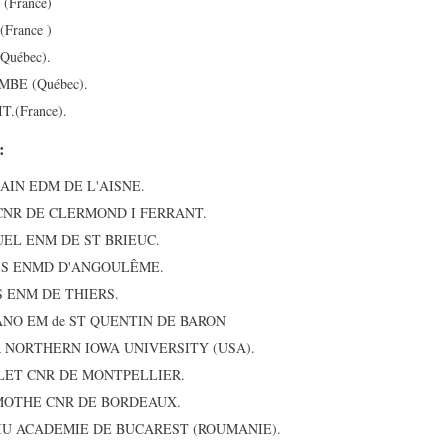
 (France)
(France )
Québec).
MBE (Québec).
T.(France).
:
LAIN EDM DE L'AISNE.
 CNR DE CLERMOND I FERRANT.
LUEL ENM DE ST BRIEUC.
OIS ENMD D'ANGOULÊME.
ES ENM DE THIERS.
RANO EM de ST QUENTIN DE BARON
R NORTHERN IOWA UNIVERSITY (USA).
ILLET CNR DE MONTPELLIER.
LAMOTHE CNR DE BORDEAUX.
NOIU ACADEMIE DE BUCAREST (ROUMANIE).