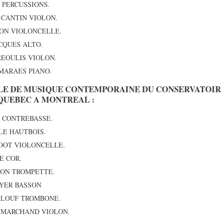
UC PERCUSSIONS.
T-CANTIN VIOLON.
IGON VIOLONCELLE.
JACQUES ALTO.
DREOULIS VIOLON.
UIMARAES PIANO.
LE DE MUSIQUE CONTEMPORAINE DU CONSERVATOIR
QUEBEC A MONTREAL :
OT CONTREBASSE.
LLE HAUTBOIS.
GROOT VIOLONCELLE.
E COR.
OHON TROMPETTE.
MAYER BASSON
MALOUF TROMBONE.
nne MARCHAND VIOLON.