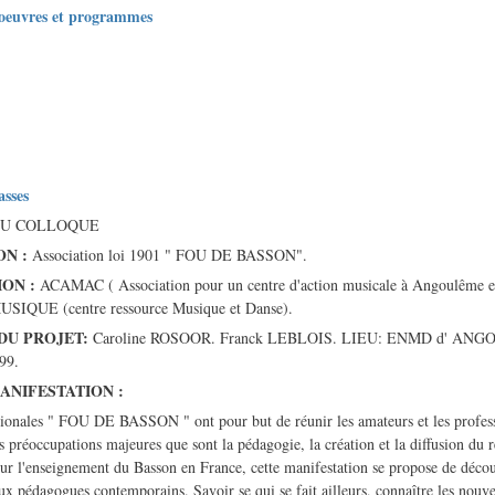
oeuvres et programmes
asses
DU COLLOQUE
N :
Association loi 1901 " FOU DE BASSON".
ON :
ACAMAC ( Association pour un centre d'action musicale à Angoulême et
IQUE (centre ressource Musique et Danse).
DU PROJET:
Caroline ROSOOR. Franck LEBLOIS. LIEU: ENMD d' AN
99.
ANIFESTATION :
tionales " FOU DE BASSON " ont pour but de réunir les amateurs et les profess
s préoccupations majeures que sont la pédagogie, la création et la diffusion du 
 sur l'enseignement du Basson en France, cette manifestation se propose de décou
ux pédagogues contemporains. Savoir se qui se fait ailleurs, connaître les nouv