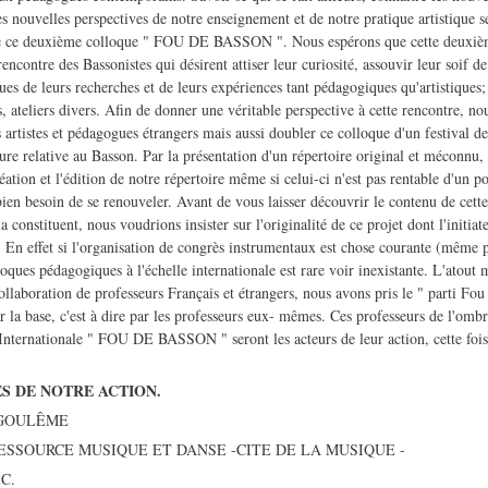
es nouvelles perspectives de notre enseignement et de notre pratique artistique s
 de ce deuxième colloque " FOU DE BASSON ". Nous espérons que cette deuxièm
encontre des Bassonistes qui désirent attiser leur curiosité, assouvir leur soif d
es de leurs recherches et de leurs expériences tant pédagogiques qu'artistiques;
, ateliers divers. Afin de donner une véritable perspective à cette rencontre, n
 artistes et pédagogues étrangers mais aussi doubler ce colloque d'un festival d
ature relative au Basson. Par la présentation d'un répertoire original et méconnu
éation et l'édition de notre répertoire même si celui-ci n'est pas rentable d'un p
en besoin de se renouveler. Avant de vous laisser découvrir le contenu de cette
la constituent, nous voudrions insister sur l'originalité de ce projet dont l'initiat
effet si l'organisation de congrès instrumentaux est chose courante (même p
loques pédagogiques à l'échelle internationale est rare voir inexistante. L'atout 
collaboration de professeurs Français et étrangers, nous avons pris le " parti Fou
r la base, c'est à dire par les professeurs eux- mêmes. Ces professeurs de l'omb
ternationale " FOU DE BASSON " seront les acteurs de leur action, cette fois-
S DE NOTRE ACTION.
NGOULÊME
ESSOURCE MUSIQUE ET DANSE -CITE DE LA MUSIQUE -
C.