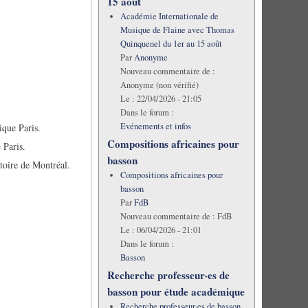
15 août
Académie Internationale de
Musique de Flaine avec Thomas
Quinquenel du 1er au 15 août
Par
Anonyme
Nouveau commentaire de :
Anonyme (non vérifié)
Le :
22/04/2026 - 21:05
Dans le forum :
Evénements et infos
ique Paris.
Compositions africaines pour
 Paris.
basson
oire de Montréal.
Compositions africaines pour
basson
Par
FdB
Nouveau commentaire de :
FdB
Le :
06/04/2026 - 21:01
Dans le forum :
Basson
Recherche professeur·es de
basson pour étude académique
Recherche professeur·es de basson