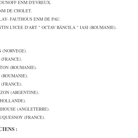
UZOUNOFF ENM D'EVREUX.
ENM DE CHOLET.
ALAY- FAUTHOUS ENM DE PAU.
ENTIN LYCEE D'ART " OCTAV BÄNCILA " IASI (ROUMANIE).
S (NORVEGE).
 (FRANCE).
ITON (ROUMANIE).
 (ROUMANIE).
D (FRANCE).
NZON (ARGENTINE).
(HOLLANDE).
ERHOUSE (ANGLETERRE).
s DUQUESNOY (FRANCE).
IENS :