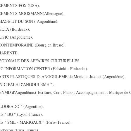
SEMENTS FOX (USA).
SEMENTS MOOSMANN(Allemagne).
MAGE ET DU SON ( Angoulême).
TA (Bordeaux).
IC (Angoulême).
NTEMPORAINE (Bourg en Bresse).
CHARENTE.
EGIONALE DES AFFAIRES CULTURELLES
 INFORMATION CENTER (Helsinki - Finlande ).
ARTS PLASTIQUES D 'ANGOULEME de Monique Jacquet (Angoulême).
UNICIPALE D'ANGOULEME " .
l'ENMD d'Angoulême.( Ecriture, Cor , Piano , Accompagnement , Musique de C
.
 ELDORADO " (Argentine).
nts " BG " (Lyon -France).
ents " SML - MARIGAUX " (Paris- France).
uébécois (Paris France).