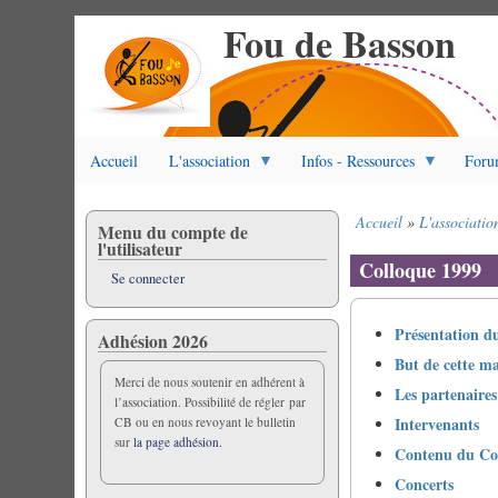
Fou de Basson
Aller
au
contenu
principal
Accueil
L'association
Infos - Ressources
Foru
Accueil
L'associatio
Menu du compte de
Fil
l'utilisateur
d'Ariane
Colloque 1999
Se connecter
Présentation d
Adhésion 2026
But de cette ma
Merci de nous soutenir en adhérent à
Les partenaires
l’association. Possibilité de régler par
Intervenants
CB ou en nous revoyant le bulletin
sur
la page adhésion.
Contenu du Co
Concerts