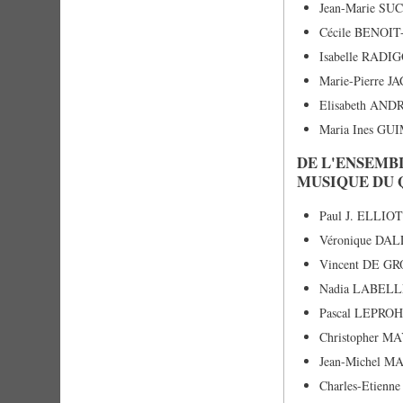
Jean-Marie S
Cécile BENOI
Isabelle RAD
Marie-Pierre 
Elisabeth AN
Maria Ines G
DE L'ENSEMB
MUSIQUE DU 
Paul J. ELLI
Véronique DA
Vincent DE 
Nadia LABELL
Pascal LEPR
Christopher 
Jean-Michel 
Charles-Etie