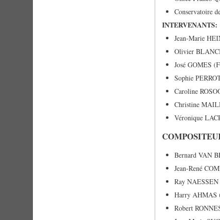
Conservatoire d
INTERVENANTS:
Jean-Marie HEI
Olivier BLANCHA
José GOMES (F
Sophie PERROT 
Caroline ROSOOR
Christine MAILL
Véronique LACRO
COMPOSITEU
Bernard VAN B
Jean-René CO
Ray NAESSEN 
Harry AHMAS (
Robert RONNES