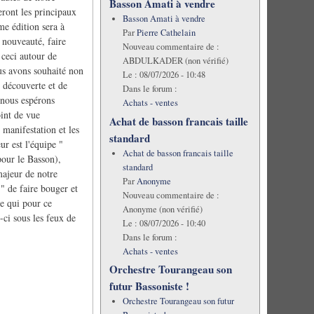
Basson Amati à vendre
eront les principaux
Basson Amati à vendre
e édition sera à
Par
Pierre Cathelain
e nouveauté, faire
Nouveau commentaire de :
 ceci autour de
ABDULKADER (non vérifié)
ous avons souhaité non
Le :
08/07/2026 - 10:48
e découverte et de
Dans le forum :
, nous espérons
Achats - ventes
oint de vue
Achat de basson francais taille
 manifestation et les
standard
eur est l'équipe "
Achat de basson francais taille
our le Basson),
standard
majeur de notre
Par
Anonyme
 " de faire bouger et
Nouveau commentaire de :
re qui pour ce
Anonyme (non vérifié)
ci sous les feux de
Le :
08/07/2026 - 10:40
Dans le forum :
Achats - ventes
Orchestre Tourangeau son
futur Bassoniste !
Orchestre Tourangeau son futur