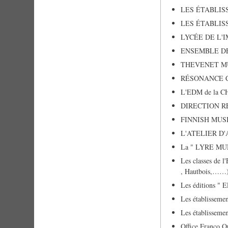
LES ÉTABLIS
LES ÉTABLIS
LYCÉE DE L'I
ENSEMBLE DEL
THEVENET MUS
RÉSONANCE CO
L'EDM de la 
DIRECTION R
FINNISH MUSIC
L'ATELIER D'
La " LYRE M
Les classes de 
, Hautbois,……)
Les éditions "
Les établisseme
Les établissem
Office Franco Q