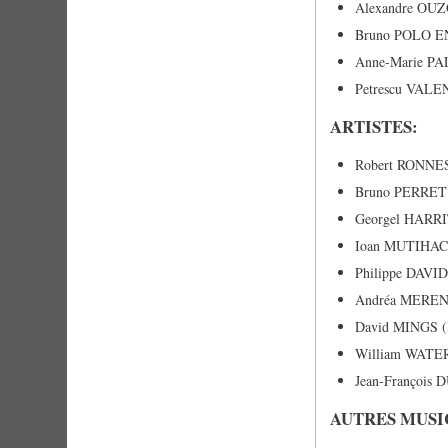
Alexandre O
Bruno POLO 
Anne-Marie P
Petrescu VAL
ARTISTES:
Robert RONNE
Bruno PERRET
Georgel HARR
Ioan MUTIHAC
Philippe DAVI
Andréa MERE
David MINGS 
William WAT
Jean-Françoi
AUTRES MUSIC