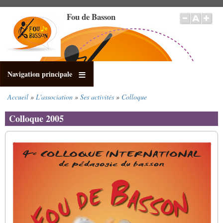
Aller
Fou de Basson
au
contenu
principal
Navigation principale
Accueil
L'association
Ses activités
Colloque
Fil
d'Ariane
Colloque 2005