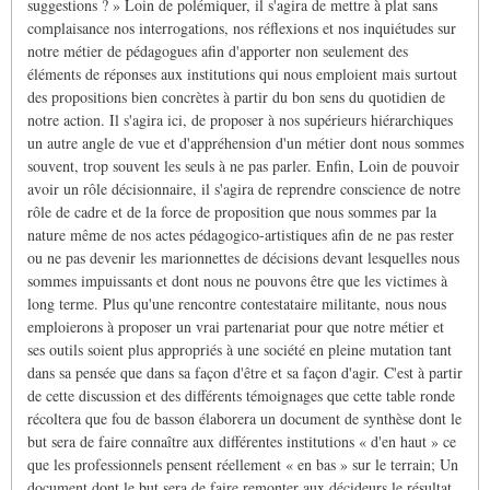
suggestions ? » Loin de polémiquer, il s'agira de mettre à plat sans
complaisance nos interrogations, nos réflexions et nos inquiétudes sur
notre métier de pédagogues afin d'apporter non seulement des
éléments de réponses aux institutions qui nous emploient mais surtout
des propositions bien concrètes à partir du bon sens du quotidien de
notre action. Il s'agira ici, de proposer à nos supérieurs hiérarchiques
un autre angle de vue et d'appréhension d'un métier dont nous sommes
souvent, trop souvent les seuls à ne pas parler. Enfin, Loin de pouvoir
avoir un rôle décisionnaire, il s'agira de reprendre conscience de notre
rôle de cadre et de la force de proposition que nous sommes par la
nature même de nos actes pédagogico-artistiques afin de ne pas rester
ou ne pas devenir les marionnettes de décisions devant lesquelles nous
sommes impuissants et dont nous ne pouvons être que les victimes à
long terme. Plus qu'une rencontre contestataire militante, nous nous
emploierons à proposer un vrai partenariat pour que notre métier et
ses outils soient plus appropriés à une société en pleine mutation tant
dans sa pensée que dans sa façon d'être et sa façon d'agir. C'est à partir
de cette discussion et des différents témoignages que cette table ronde
récoltera que fou de basson élaborera un document de synthèse dont le
but sera de faire connaître aux différentes institutions « d'en haut » ce
que les professionnels pensent réellement « en bas » sur le terrain; Un
document dont le but sera de faire remonter aux décideurs le résultat