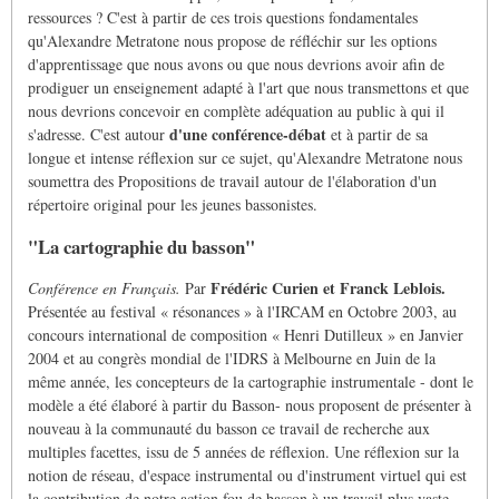
ressources ? C'est à partir de ces trois questions fondamentales
qu'Alexandre Metratone nous propose de réfléchir sur les options
d'apprentissage que nous avons ou que nous devrions avoir afin de
prodiguer un enseignement adapté à l'art que nous transmettons et que
nous devrions concevoir en complète adéquation au public à qui il
d'une conférence-débat
s'adresse. C'est autour
et à partir de sa
longue et intense réflexion sur ce sujet, qu'Alexandre Metratone nous
soumettra des Propositions de travail autour de l'élaboration d'un
répertoire original pour les jeunes bassonistes.
"La cartographie du basson"
Frédéric Curien et Franck Leblois.
Conférence en Français.
Par
Présentée au festival « résonances » à l'IRCAM en Octobre 2003, au
concours international de composition « Henri Dutilleux » en Janvier
2004 et au congrès mondial de l'IDRS à Melbourne en Juin de la
même année, les concepteurs de la cartographie instrumentale - dont le
modèle a été élaboré à partir du Basson- nous proposent de présenter à
nouveau à la communauté du basson ce travail de recherche aux
multiples facettes, issu de 5 années de réflexion. Une réflexion sur la
notion de réseau, d'espace instrumental ou d'instrument virtuel qui est
la contribution de notre action fou de basson à un travail plus vaste