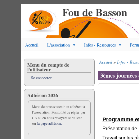
Fou de Basson
Aller
au
contenu
principal
Accueil
L'association
Infos - Ressources
Foru
Accueil
Infos - Ress
Menu du compte de
Fil
l'utilisateur
d'Ariane
3èmes journées 
Se connecter
Adhésion 2026
Merci de nous soutenir en adhérent à
l’association. Possibilité de régler par
CB ou en nous revoyant le bulletin
Programme et
sur
la page adhésion.
Présentation de 
Travail sur les r