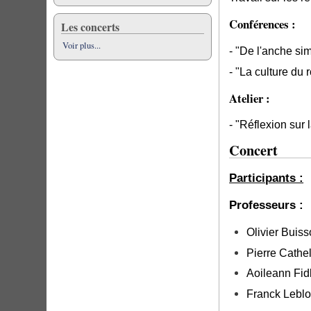
Conférences :
Les concerts
Voir plus...
- "De l'anche s
- "La culture du r
Atelier :
- "Réflexion sur
Concert
Participants :
Professeurs :
Olivier Buis
Pierre Cathe
Aoileann Fidl
Franck Lebl