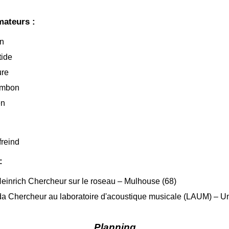
mateurs :
on
tide
ure
ambon
en
freind
:
einrich Chercheur sur le roseau – Mulhouse (68)
a Chercheur au laboratoire d'acoustique musicale (LAUM) – Un
Planning