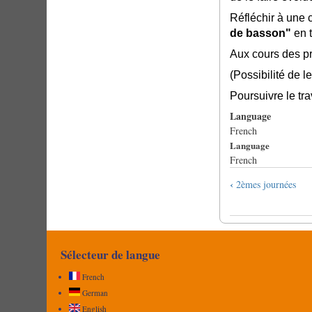
Réfléchir à une c
de basson"
en 
Aux cours des pr
(Possibilité de 
Poursuivre le tra
Language
French
Language
French
Liens
‹
2èmes journées
transversaux
de
livre
pour
Sélecteur de langue
3èmes
journées
French
de
German
rencontre
English