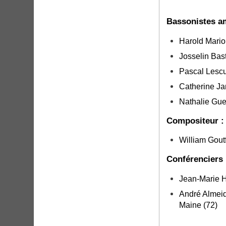
Bassonistes a
Harold Mari
Josselin Bas
Pascal Lesc
Catherine J
Nathalie Gu
Compositeur :
William Gout
Conférenciers 
Jean-Marie H
André Almeid
Maine (72)