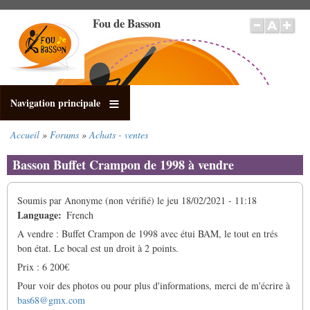
Aller
Fou de Basson
au
contenu
principal
Navigation principale
Accueil
Forums
Achats - ventes
Fil
d'Ariane
Basson Buffet Crampon de 1998 à vendre
Soumis par
Anonyme (non vérifié)
le
jeu 18/02/2021 - 11:18
Language
French
A vendre : Buffet Crampon de 1998 avec étui BAM, le tout en trés
bon état. Le bocal est un droit à 2 points.
Prix : 6 200€
Pour voir des photos ou pour plus d'informations, merci de m'écrire à
bas68@gmx.com