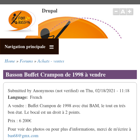
Skip
Drupal
to
main
content
Navigation principale
Home
Forums
Achats - ventes
Breadcrumb
Basson Buffet Crampon de 1998 à vendre
Submitted by
Anonymous (not verified)
on
Thu, 02/18/2021 - 11:18
Language
French
A vendre : Buffet Crampon de 1998 avec étui BAM, le tout en trés
bon état. Le bocal est un droit à 2 points.
Prix : 6 200€
Pour voir des photos ou pour plus d'informations, merci de m'écrire à
bas68@gmx.com