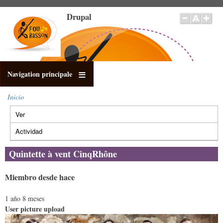
Pasar
Drupal
al
contenido
principal
Navigation principale
Inicio
Sobrescribir
Ver
(solapa
enlaces
Solapas
de
activa)
principales
Actividad
ayuda
a
Quintette à vent CinqRhône
la
navegación
Miembro desde hace
1 año 8 meses
User picture upload