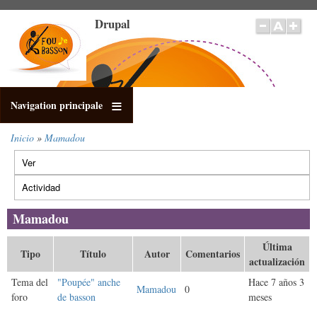
Pasar
Drupal
al
contenido
principal
Navigation principale
Inicio
Mamadou
Sobrescribir
Ver
enlaces
Solapas
de
principales
Actividad
(solapa
ayuda
activa)
a
Mamadou
la
navegación
Última
Tipo
Título
Autor
Comentarios
actualización
Tema del
"Poupée" anche
Hace 7 años 3
Mamadou
0
foro
de basson
meses