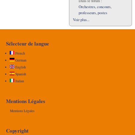
Dans le forum :
Orchestres, concours,
professeurs, postes
Voir plus...
Sélecteur de langue
French
German
English
Spanish
Italian
Mentions Légales
Mentions Légales
Copyright