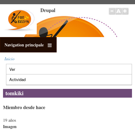
Pasar
Drupal
al
contenido
principal
Navigation principale
Inicio
Sobrescribir
Ver
(solapa
enlaces
Solapas
de
activa)
principales
Actividad
ayuda
a
tomkiki
la
navegación
Miembro desde hace
19 años
Imagen