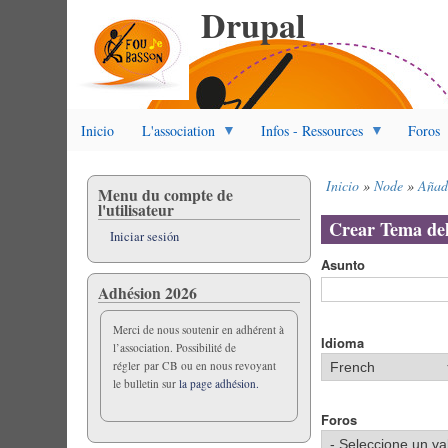
Drupal
Pasar
al
contenido
principal
Inicio
L'association
Infos - Ressources
Foros
Inicio
Node
Añad
Menu du compte de
Sobrescribir
l'utilisateur
enlaces
Crear Tema del
Iniciar sesión
de
ayuda
Asunto
a
Adhésion 2026
la
navegación
Merci de nous soutenir en adhérent à
Idioma
l’association. Possibilité de
régler par CB ou en nous revoyant
le bulletin sur
la page adhésion.
Foros