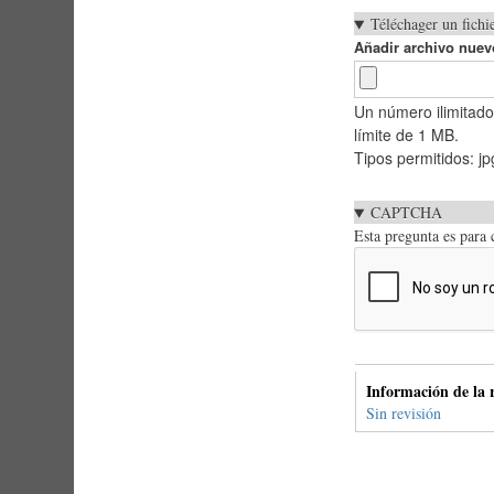
Téléchager un fichi
Añadir archivo nuev
Un número ilimitad
límite de 1 MB.
Tipos permitidos: jpg
CAPTCHA
Esta pregunta es para
Pestañas
Información de la r
verticales
Sin revisión
(solapa
activa)