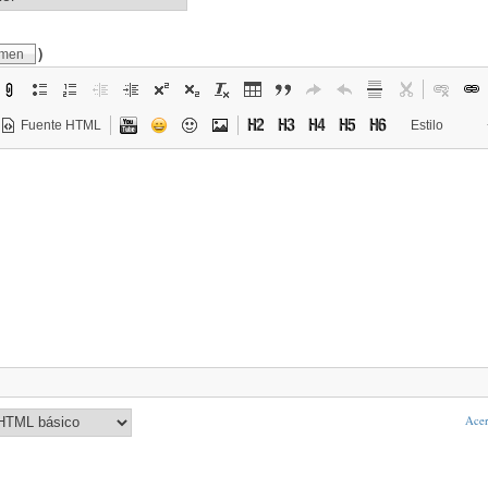
)
umen
Fuente HTML
Estilo
Acer