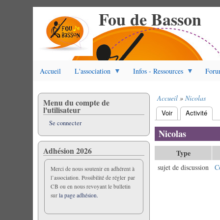
Fou de Basson
Aller
au
contenu
principal
Accueil
L'association
Infos - Ressources
Foru
Accueil
Nicolas
Menu du compte de
Fil
l'utilisateur
Voir
Activité
(ongl
d'Ariane
Onglets
Se connecter
principaux
Nicolas
Adhésion 2026
Type
sujet de discussion
C
Merci de nous soutenir en adhérent à
l’association. Possibilité de régler par
CB ou en nous revoyant le bulletin
sur
la page adhésion.