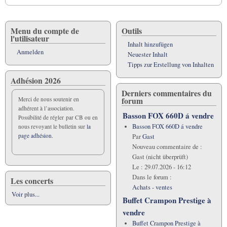
Blättern
im
Buch
Menu du compte de
Outils
l'utilisateur
Assemblée
Inhalt hinzufügen
générale
Anmelden
Neuester Inhalt
"Fou
Tipps zur Erstellung von Inhalten
de
Adhésion 2026
Basson"
Derniers commentaires du
2014
forum
Merci de nous soutenir en
adhérent à l’association.
Basson FOX 660D á vendre
Possibilité de régler par CB ou en
Basson FOX 660D á vendre
nous revoyant le bulletin sur
la
page adhésion.
Par
Gast
Nouveau commentaire de :
Gast (nicht überprüft)
Le :
29.07.2026 - 16:12
Dans le forum :
Les concerts
Achats - ventes
Voir plus...
Buffet Crampon Prestige à
vendre
Buffet Crampon Prestige à