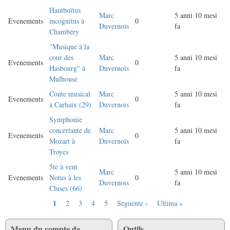
Hautboïtus
Marc
5 anni 10 mesi
Evenements
incognitus à
0
Duvernois
fa
Chambéry
"Musique à la
cour des
Marc
5 anni 10 mesi
Evenements
0
Hasbourg" à
Duvernois
fa
Mulhouse
Conte musical
Marc
5 anni 10 mesi
Evenements
0
à Carhaix (29)
Duvernois
fa
Symphonie
concertante de
Marc
5 anni 10 mesi
Evenements
0
Mozart à
Duvernois
fa
Troyes
5te à vent
Marc
5 anni 10 mesi
Evenements
Notus à les
0
Duvernois
fa
Cluses (66)
Pagina
1
Pagina
2
Pagina
3
Pagina
4
Pagina
5
Pagina
Seguente ›
Ultima
Ultima »
Paginazione
attuale
successiva
pagina
Menu du compte de
Outils