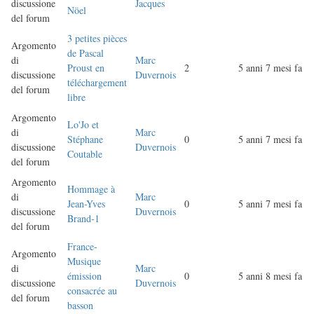
discussione
Jacques
Nöel
del forum
3 petites pièces
Argomento
de Pascal
di
Marc
Proust en
2
5 anni 7 mesi fa
discussione
Duvernois
téléchargement
del forum
libre
Argomento
Lo'Jo et
di
Marc
Stéphane
0
5 anni 7 mesi fa
discussione
Duvernois
Coutable
del forum
Argomento
Hommage à
di
Marc
Jean-Yves
0
5 anni 7 mesi fa
discussione
Duvernois
Brand-1
del forum
France-
Argomento
Musique
di
Marc
émission
0
5 anni 8 mesi fa
discussione
Duvernois
consacrée au
del forum
basson