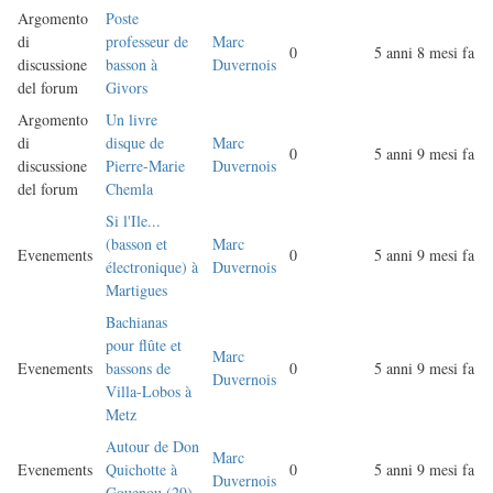
Argomento
Poste
di
professeur de
Marc
0
5 anni 8 mesi fa
discussione
basson à
Duvernois
del forum
Givors
Argomento
Un livre
di
disque de
Marc
0
5 anni 9 mesi fa
discussione
Pierre-Marie
Duvernois
del forum
Chemla
Si l'Ile...
(basson et
Marc
Evenements
0
5 anni 9 mesi fa
électronique) à
Duvernois
Martigues
Bachianas
pour flûte et
Marc
Evenements
bassons de
0
5 anni 9 mesi fa
Duvernois
Villa-Lobos à
Metz
Autour de Don
Marc
Evenements
Quichotte à
0
5 anni 9 mesi fa
Duvernois
Gouenou (29)