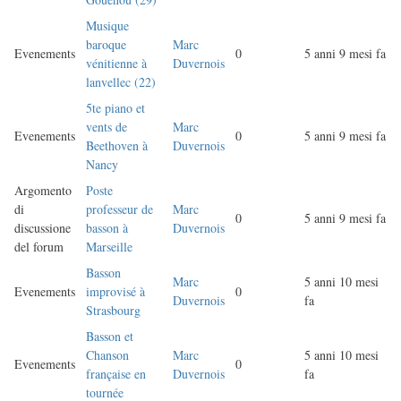
Musique
baroque
Marc
Evenements
0
5 anni 9 mesi fa
vénitienne à
Duvernois
lanvellec (22)
5te piano et
vents de
Marc
Evenements
0
5 anni 9 mesi fa
Beethoven à
Duvernois
Nancy
Argomento
Poste
di
professeur de
Marc
0
5 anni 9 mesi fa
discussione
basson à
Duvernois
del forum
Marseille
Basson
Marc
5 anni 10 mesi
Evenements
improvisé à
0
Duvernois
fa
Strasbourg
Basson et
Chanson
Marc
5 anni 10 mesi
Evenements
0
française en
Duvernois
fa
tournée