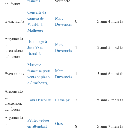
français
verificato)
del forum
Concerti da
camera de
Marc
Evenements
0
5 anni 4 mesi fa
Vivaldi à
Duvernois
Mulhouse
Argomento
Hommage à
di
Marc
Jean-Yves
1
5 anni 5 mesi fa
discussione
Duvernois
Brand-2
del forum
Musique
française pour
Marc
Evenements
1
5 anni 6 mesi fa
vents et piano
Duvernois
à Strasbourg
Argomento
di
Lola Descours
Enthalpy
2
5 anni 6 mesi fa
discussione
del forum
Argomento
Petites vidéos
di
Gras
en attendant
8
5 anni 7 mesi fa