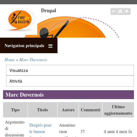
Salta
Drupal
al
contenuto
principale
Navigation principale
Home
Marc Duvernois
Briciole
Visualizza
di
Schede
pane
primarie
Attività
(scheda
attiva)
Marc Duvernois
Ultimo
Tipo
Titolo
Autore
Commenti
aggiornamento
Argomento
Doigtés pour
Anonimo
di
le basson
(non
37
4 anni 4 mesi fa
discussione