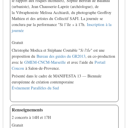
le rapport aux risques incendies),
Sophie Bertran de Balanda
(urbaniste), Jean Chausserie-Laprée (archéologue), de
la Vibraphoniste Melissa Acchiardi, du photographe Geoffroy
Mathieu et des
artistes du
Collectif SAFI. La journée
se
conclura par la performance "Si l’île » à 17h.
Inscription à la
journée
Gratuit
Christophe Modica et Stéphane Coutable "
Si l'île
" est une
proposition du
Bureau des guides du GR2013
, en co-production
avec le
GMEM-CNCM-
Marseille
et avec l'aide du
Portail
Coucou
à Salon-de-Provence.
Présenté dans le cadre de MANIFESTA 13 — Biennale
européenne de création contemporaine
Événement Parallèles du Sud
Renseignements
2 concerts à 14H et 17H
Gratuit