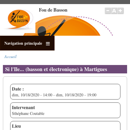
Aller
Fou de Basson
au
contenu
principal
Navigation principale
Accueil
Fil
d'Ariane
Si l'Ile... (basson et électronique) à Martigues
Date :
dim, 10/18/2020 - 14:00
-
dim, 10/18/2020 - 19:00
Intervenant
Sthéphane Coutable
Lieu