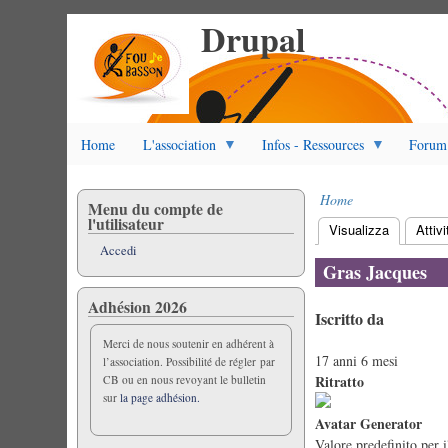
Drupal
Salta
al
contenuto
principale
Home
L'association
Infos - Ressources
Forum
Home
Menu du compte de
Briciole
l'utilisateur
Visualizza
(scheda at
Attivi
di
Schede
Accedi
pane
primarie
Gras Jacques
Adhésion 2026
Iscritto da
Merci de nous soutenir en adhérent à
17 anni 6 mesi
l’association. Possibilité de régler par
Ritratto
CB ou en nous revoyant le bulletin
sur
la page adhésion.
Avatar Generator
Valore predefinito per i