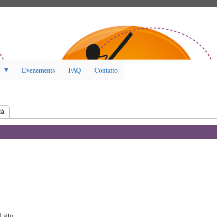
Evenements
FAQ
Contatto
tiva)
tà
l sito