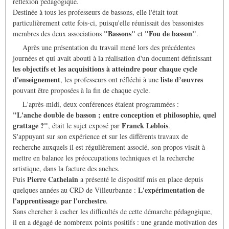
réflexion pédagogique.
Destinée à tous les professeurs de bassons, elle l'était tout
particulièrement cette fois-ci, puisqu'elle réunissait des bassonistes
"Bassons"
"Fou de basson"
membres des deux associations
et
.
Après une présentation du travail mené lors des précédentes
journées et qui avait abouti à la réalisation d'un document définissant
les objectifs et les acquisitions à atteindre pour chaque cycle
d'enseignement
liste d’œuvres
, les professeurs ont réfléchi à une
pouvant être proposées à la fin de chaque cycle.
L'après-midi, deux conférences étaient programmées :
"L'anche double de basson ; entre conception et philosophie, quel
grattage ?"
Franck Leblois
, était le sujet exposé par
.
S'appuyant sur son expérience et sur les différents travaux de
recherche auxquels il est régulièrement associé, son propos visait à
mettre en balance les préoccupations techniques et la recherche
artistique, dans la facture des anches.
Pierre Cathelain
Puis
a présenté le dispositif mis en place depuis
L'expérimentation de
quelques années au CRD de Villeurbanne :
l'apprentissage par l'orchestre
.
Sans chercher à cacher les difficultés de cette démarche pédagogique,
il en a dégagé de nombreux points positifs : une grande motivation des