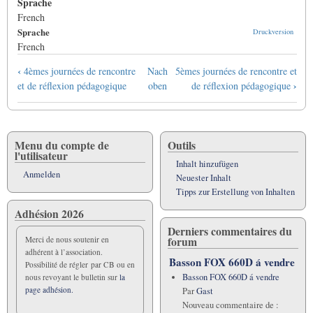
Sprache
French
Sprache
Druckversion
French
Links
‹
4èmes journées de rencontre
Nach
5èmes journées de rencontre et
für
›
et de réflexion pédagogique
oben
de réflexion pédagogique
das
Blättern
im
Buch
Menu du compte de
Outils
l'utilisateur
Compte-
Inhalt hinzufügen
rendu
Anmelden
Neuester Inhalt
de
Tipps zur Erstellung von Inhalten
la
Adhésion 2026
4ème
Derniers commentaires du
journée
forum
Merci de nous soutenir en
de
adhérent à l’association.
rencontre
Basson FOX 660D á vendre
Possibilité de régler par CB ou en
et
Basson FOX 660D á vendre
nous revoyant le bulletin sur
la
de
page adhésion.
Par
Gast
réflexion
Nouveau commentaire de :