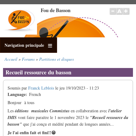
Aller
Fou de Basson
au
contenu
principal
Navigation principale
Accueil
Forums
Partitions et disques
Fil
d'Ariane
Recueil ressource du basson
Soumis par
Franck Leblois
le
jeu 19/10/2023 - 11:23
Language
French
Bonjour à tous
Les
éditions musicales Commixtus
en collaboration avec
l'atelier
IMIS
vont faire paraitre le 1 novembre 2023 le
"Recueil ressource du
basson"
que j'ai conçu et médité pendant de longues années...
Je l'ai enfin fait et fini!!😁