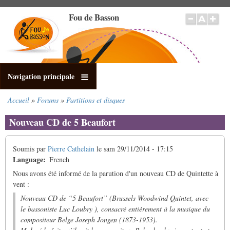
Aller
Fou de Basson
au
contenu
principal
Navigation principale
Accueil
Forums
Partitions et disques
Fil
d'Ariane
Nouveau CD de 5 Beaufort
Soumis par
Pierre Cathelain
le
sam 29/11/2014 - 17:15
Language
French
Nous avons été informé de la parution d'un nouveau CD de Quintette à
vent :
Nouveau CD de “5 Beaufort” (Brussels Woodwind Quintet, avec
le bassoniste Luc Loubry ), consacré entièrement à la musique du
compositeur Belge Joseph Jongen (1873-1953).