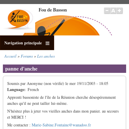
Aller
Fou de Basson
au
contenu
principal
Navigation principale
Accueil
Forums
Les anches
Fil
d'Ariane
panne d'anche
Soumis par
Anonyme (non vérifié)
le
mer 19/11/2003 - 18:05
Language
French
Apprenti bassoniste de l'île de la Réunion cherche désespéremment
anches qu'il ne peut tailler lui-même.
N'hésitez plus à jeter vos vieilles anches dans mon panier. au secours
et MERCI !
Me contacter :
Marie-Sabine.Fontaine@wanadoo.fr