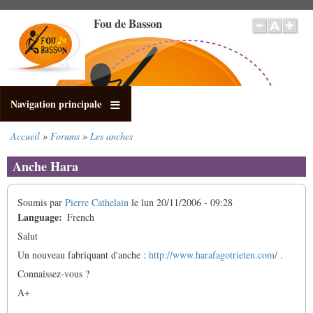
Aller
Fou de Basson
au
contenu
principal
Navigation principale
Accueil
Forums
Les anches
Fil
d'Ariane
Anche Hara
Soumis par
Pierre Cathelain
le
lun 20/11/2006 - 09:28
Language
French
Salut
Un nouveau fabriquant d'anche :
http://www.harafagotrieten.com/
.
Connaissez-vous ?
A+