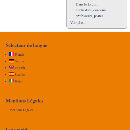
Dans le forum :
Orchestres, concours,
professeurs, postes
Voir plus...
Sélecteur de langue
French
German
English
Spanish
Italian
Mentions Légales
Mentions Légales
Copyright