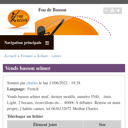
Aller
Fou de Basson
au
contenu
principal
Navigation principale
Accueil
Forums
Achats - ventes
Fil
d'Ariane
Vends basson selmer
Soumis par
charles
le
lun 13/06/2022 - 19:28
Language
French
Vends basson selmer neuf, dernier modèle, numéro 5540, étuis
Light, 2 bocaux, écouvillons etc… 8000€ À débattre. Remise en main
propre, j’habite cannes, tel 0636132072 Meilhat Charles
Téléchager un fichier
Élément joint
Size