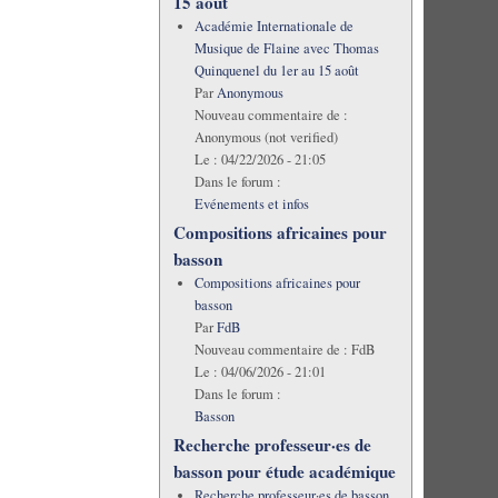
15 août
Académie Internationale de
Musique de Flaine avec Thomas
Quinquenel du 1er au 15 août
Par
Anonymous
Nouveau commentaire de :
Anonymous (not verified)
Le :
04/22/2026 - 21:05
Dans le forum :
Evénements et infos
Compositions africaines pour
basson
Compositions africaines pour
basson
Par
FdB
Nouveau commentaire de :
FdB
Le :
04/06/2026 - 21:01
Dans le forum :
Basson
Recherche professeur·es de
basson pour étude académique
Recherche professeur·es de basson