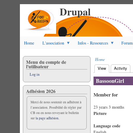
Drupal
Skip
to
main
content
Home
L'association
Infos - Ressources
Forum
Home
Menu du compte de
Breadcrumb
l'utilisateur
View
(active tab)
Activity
Primary
Log in
tabs
BassoonGirl
Adhésion 2026
Member for
Merci de nous soutenir en adhérent à
23 years 3 months
l’association. Possibilité de régler par
Picture
CB ou en nous revoyant le bulletin
sur
la page adhésion.
Language code
English